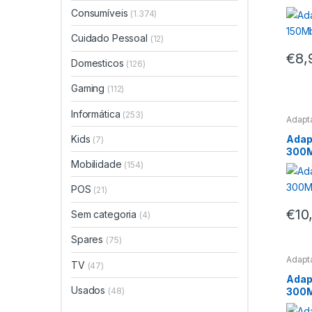
Consumíveis
(1.374)
Cuidado Pessoal
(12)
€
8,
Domesticos
(126)
Gaming
(112)
Informática
(253)
Adapta
Kids
Adap
(7)
300M
Mobilidade
(154)
POS
(21)
€
10
Sem categoria
(4)
Spares
(75)
Adapta
TV
(47)
Adap
Usados
300M
(48)