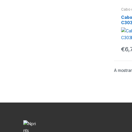
Cabo 
Cabo
C303
€
6,
A mostrar
M
a
r