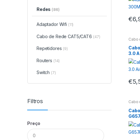
Redes
(86)
€
6,
Adaptador Wifi
(11)
Cabo de Rede CAT5/CAT6
(47)
Cabo 
Cabo
Repetidores
(9)
3.0 
Routers
(14)
Switch
(7)
€
5,
Filtros
Cabo 
Cabo
G657
Preço
Preço
Preço
mínimo
máximo