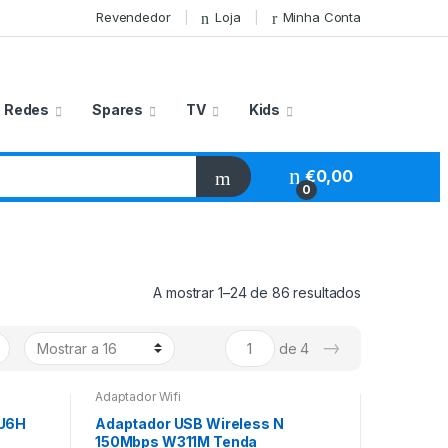
Revendedor
Loja
Minha Conta
Redes
Spares
TV
Kids
€
0,00
0
A mostrar 1–24 de 86 resultados
→
de 4
Adaptador Wifi
MU6H
Adaptador USB Wireless N
150Mbps W311M Tenda