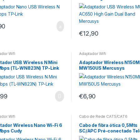
Mercusys
90
€
12,90
dor Wifi
Adaptador Wifi
tador USB Wireless N Mini
Adaptador Wireless N150
bps (TL-WN823N) TP-Link
MW150US Mercusys
,99
€
6,90
dor Wifi
Cabo de Rede CAT5/CAT6
tador Wireless Nano Wi-Fi 6
Cabo de fibra ótica 0,5Mts
bps Cudy
SC/APC Pré-conectado Tel