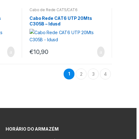
Cabo de Rede CAT5/CAT6
s
Cabo Rede CAT6 UTP 20Mts
C305B – Idusd
€
10,90
1
2
3
4
HORÁRIO DO ARMAZÉM