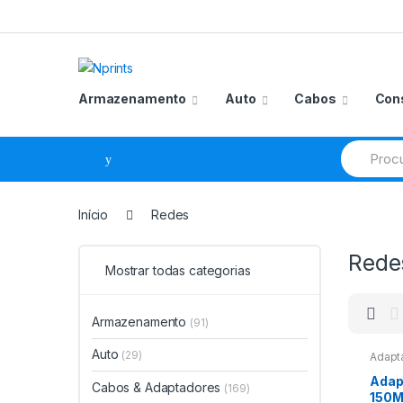
Saltar
Pular
para
para
navegação
o
conteúdo
Armazenamento
Auto
Cabos
Con
Procurar
por:
Início
Redes
Rede
Mostrar todas categorias
Armazenamento
(91)
Auto
(29)
Adapta
Adap
Cabos & Adaptadores
(169)
150M