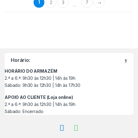
1
2
3
7
→
…
M
a
Horário:
r
HORÁRIO DO ARMAZÉM
c
2.ª a 6.ª: 9h30 às 12h30 | 14h às 19h
Sábado: 9h30 às 12h30 | 14h às 17h30
a
APOIO AO CLIENTE (Loja online)
s
2.ª a 6.ª: 9h30 às 12h30 | 14h às 19h
Sábado: Encerrado
C
a