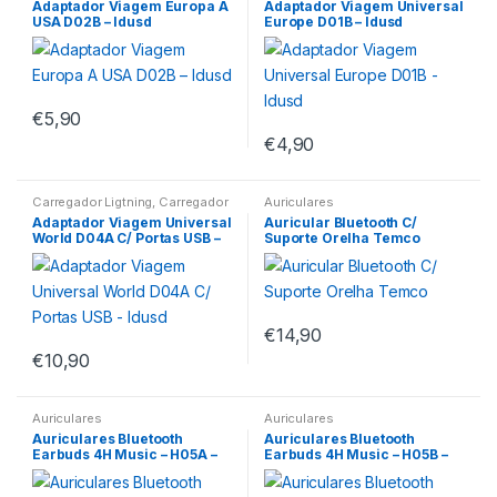
Adaptador Viagem Europa A
Adaptador Viagem Universal
UPS/Tomadas
UPS/Tomadas
USA D02B – Idusd
Europe D01B – Idusd
€
5,90
€
4,90
Carregador Ligtning
,
Carregador
Auriculares
Micro USB
,
Carregador Type-C
,
Adaptador Viagem Universal
Auricular Bluetooth C/
UPS/Tomadas
World D04A C/ Portas USB –
Suporte Orelha Temco
Idusd
€
14,90
€
10,90
Auriculares
Auriculares
Auriculares Bluetooth
Auriculares Bluetooth
Earbuds 4H Music – H05A –
Earbuds 4H Music – H05B –
Idusd
Idusd