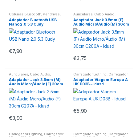
Colunas Bluetooth
,
Pendrives
,
Auriculares
,
Cabo Áudio
,
Ratos
,
Teclados
Headsets Gaming
Adaptador Bluetooth USB
Adaptador Jack 3.5mm (F)
Nano 2.0 5.3 Cudy
Áudio Micro/Áudio (M) 30cm
C206A – Idusd
€
7,90
€
3,75
Auriculares
,
Cabo Áudio
,
Carregador Ligtning
,
Carregador
Headsets Gaming
Micro USB
,
Carregador Type-C
,
Adaptador Jack 3.5mm (M)
Adaptador Viagem Europa A
UPS/Tomadas
Áudio Micro/Áudio (F) 30cm
UK D03B – Idusd
C207A – Idusd
€
5,90
€
3,90
Carregador Ligtning
,
Carregador
Carregador Ligtning
,
Carregador
Micro USB
,
Carregador Type-C
,
Micro USB
,
Carregador Type-C
,