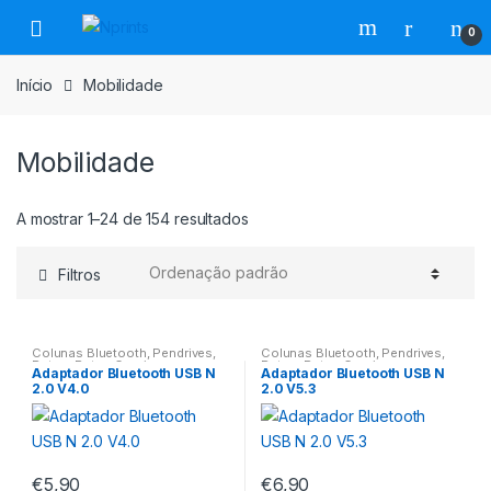
Saltar
Pular
0
para
para
navegação
o
Início
Mobilidade
conteúdo
Mobilidade
A mostrar 1–24 de 154 resultados
Filtros
Colunas Bluetooth
,
Pendrives
,
Colunas Bluetooth
,
Pendrives
,
Ratos
,
Ratos Gaming
Ratos
,
Ratos Gaming
Adaptador Bluetooth USB N
Adaptador Bluetooth USB N
2.0 V4.0
2.0 V5.3
€
5,90
€
6,90