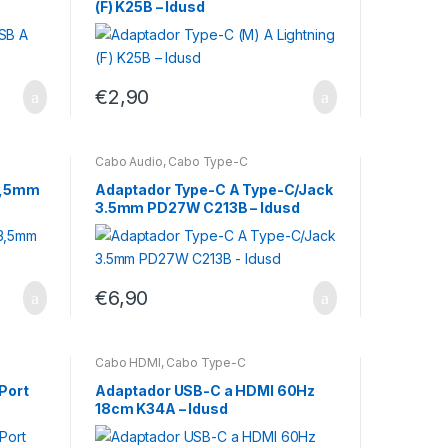
(F) K25B – Idusd
€
2,90
Cabo Áudio
,
Cabo Type-C
3,5mm
Adaptador Type-C A Type-C/Jack
3.5mm PD27W C213B – Idusd
€
6,90
Cabo HDMI
,
Cabo Type-C
Port
Adaptador USB-C a HDMI 60Hz
18cm K34A – Idusd