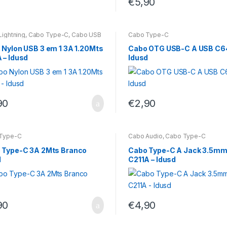
€
5,90
Lightning
,
Cabo Type-C
,
Cabo USB
Cabo Type-C
 Nylon USB 3 em 1 3A 1.20Mts
Cabo OTG USB-C A USB C6
 – Idusd
Idusd
90
€
2,90
Type-C
Cabo Áudio
,
Cabo Type-C
 Type-C 3A 2Mts Branco
Cabo Type-C A Jack 3.5mm
d
C211A – Idusd
90
€
4,90