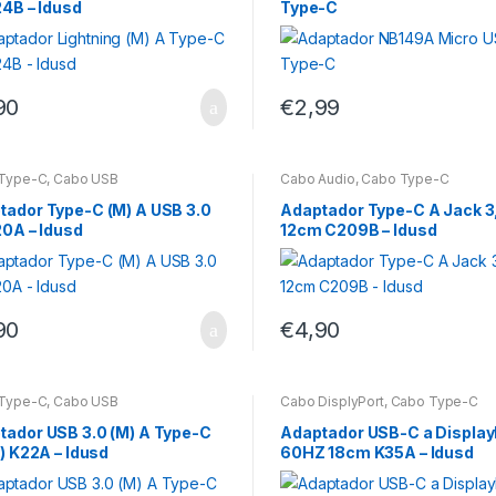
24B – Idusd
Type-C
90
€
2,99
Type-C
,
Cabo USB
Cabo Áudio
,
Cabo Type-C
tador Type-C (M) A USB 3.0
Adaptador Type-C A Jack 
20A – Idusd
12cm C209B – Idusd
90
€
4,90
Type-C
,
Cabo USB
Cabo DisplyPort
,
Cabo Type-C
tador USB 3.0 (M) A Type-C
Adaptador USB-C a Display
F) K22A – Idusd
60HZ 18cm K35A – Idusd