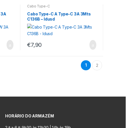
Cabo Type-C
 3A
Cabo Type-C A Type-C 3A 3Mts
C136B – Idusd
€
7,90
1
2
HORÁRIO DO ARMAZÉM
2.ª a 6.ª: 9h30 às 12h30 | 14h às 19h