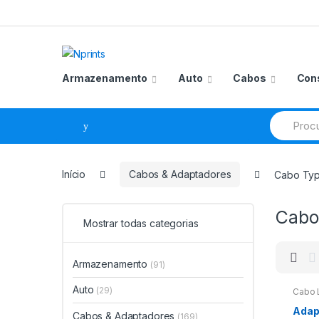
Saltar
Pular
para
para
navegação
o
conteúdo
Armazenamento
Auto
Cabos
Con
Procurar
por:
Início
Cabos & Adaptadores
Cabo Ty
Cabo
Mostrar todas categorias
Armazenamento
(91)
Auto
(29)
Cabo 
Adap
Cabos & Adaptadores
(169)