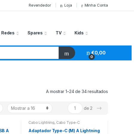
Revendedor
Loja
Minha Conta
Redes
Spares
TV
Kids
€
0,00
0
A mostrar 1–24 de 34 resultados
→
de 2
Cabo Lightning
,
Cabo Type-C
SB A
Adaptador Type-C (M) A Lightning