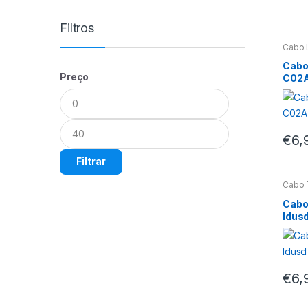
Filtros
Cabo 
Cabo
Preço
C02A
Preço
Preço
mínimo
máximo
€
6,
Filtrar
Cabo 
Cabo
Idus
€
6,