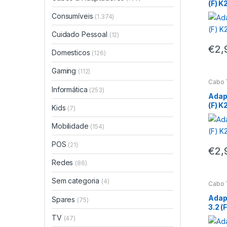
(F) K
Consumíveis
(1.374)
Cuidado Pessoal
(12)
€
2,
Domesticos
(126)
Gaming
(112)
Cabo 
Informática
(253)
Adap
(F) K
Kids
(7)
Mobilidade
(154)
POS
(21)
€
2,
Redes
(86)
Sem categoria
(4)
Cabo 
Adap
Spares
(75)
3.2 (
TV
(47)