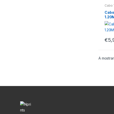
Cabo 
Cabo
1.20M
€
5,
A mostrar
M
a
r
c