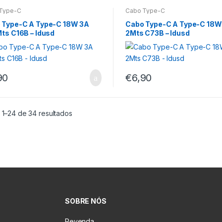
Type-C
Cabo Type-C
 Type-C A Type-C 18W 3A
Cabo Type-C A Type-C 18W
ts C16B – Idusd
2Mts C73B – Idusd
90
€
6,90
 1–24 de 34 resultados
SOBRE NÓS
Revenda