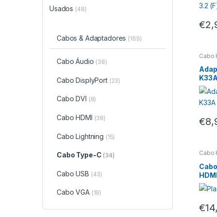
Usados
(48)
€
2,
Cabos & Adaptadores
(169)
Cabo 
Cabo Áudio
(38)
Adap
K33A
Cabo DisplyPort
(23)
Cabo DVI
(8)
Cabo HDMI
(38)
€
8,
Cabo Lightning
(15)
Cabo 
Cabo Type-C
(34)
Cabo
Cabo USB
(43)
HDMI 
Cabo VGA
(19)
€
14