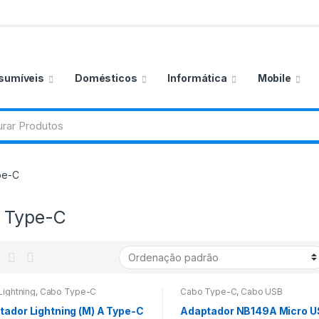
sumíveis
Domésticos
Informática
Mobile
pe-C
 Type-C
Lightning
,
Cabo Type-C
Cabo Type-C
,
Cabo USB
tador Lightning (M) A Type-C
Adaptador NB149A Micro U