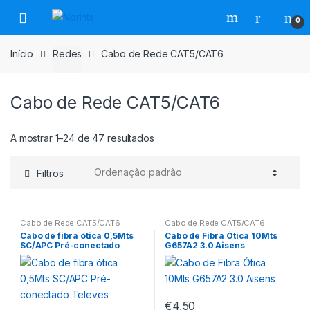
Saltar
Pular
0
para
para
navegação
o
Início
Redes
Cabo de Rede CAT5/CAT6
conteúdo
Cabo de Rede CAT5/CAT6
A mostrar 1–24 de 47 resultados
Filtros
Cabo de Rede CAT5/CAT6
Cabo de Rede CAT5/CAT6
Cabo de fibra ótica 0,5Mts
Cabo de Fibra Ótica 10Mts
SC/APC Pré-conectado
G657A2 3.0 Aisens
Televes
€
4,50