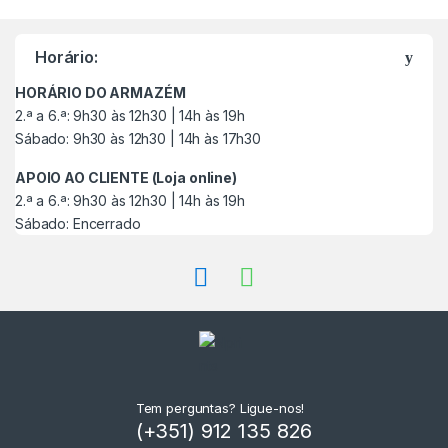
M
a
Horário:
r
HORÁRIO DO ARMAZÉM
c
2.ª a 6.ª: 9h30 às 12h30 | 14h às 19h
Sábado: 9h30 às 12h30 | 14h às 17h30
a
APOIO AO CLIENTE (Loja online)
s
2.ª a 6.ª: 9h30 às 12h30 | 14h às 19h
Sábado: Encerrado
C
a
r
r
o
Tem perguntas? Ligue-nos!
(+351) 912 135 826
s