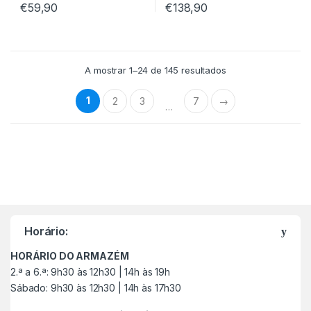
€
59,90
€
138,90
A mostrar 1–24 de 145 resultados
1
2
3
7
→
…
M
a
Horário:
r
HORÁRIO DO ARMAZÉM
c
2.ª a 6.ª: 9h30 às 12h30 | 14h às 19h
Sábado: 9h30 às 12h30 | 14h às 17h30
a