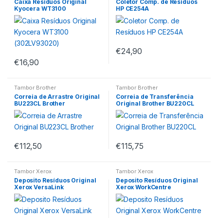
Caixa Resíduos Original
Coletor Comp. de Resíduos
Kyocera WT3100
HP CE254A
(302LV93020)
€
24,90
€
16,90
Tambor Brother
Tambor Brother
Correia de Arrastre Original
Correia de Transferência
BU223CL Brother
Original Brother BU220CL
€
112,50
€
115,75
Tambor Xerox
Tambor Xerox
Deposito Resíduos Original
Deposito Resíduos Original
Xerox VersaLink
Xerox WorkCentre
B7125/B7130/B7135/C7020/C
7120/7125/7220/7225 –
7025/C7030/C7120/C7125/C
008R13089
7130 – 115R00128