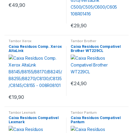
€
49,90
€
29,90
Tambor Xerox
Tambor Brother
Caixa Resíduos Comp. Xerox
Caixa Resíduos Compativel
AltaLink
Brother WT229CL
B8145/B8155/B8170/B8245/B
8255/B8270/C8130/C8135/C8
145/C8155 – 008R08101
€
24,90
€
19,90
Tambor Lexmark
Tambor Pantum
Caixa Resíduos Compativel
Caixa Resíduos Compativel
Lexmark
Pantum
CS331/CS431/CX331/CX431/C
CWT1100/CWT2000/CWT21
3324/C3326/MC3224/MC332
00 – CWT-1100/CWT-