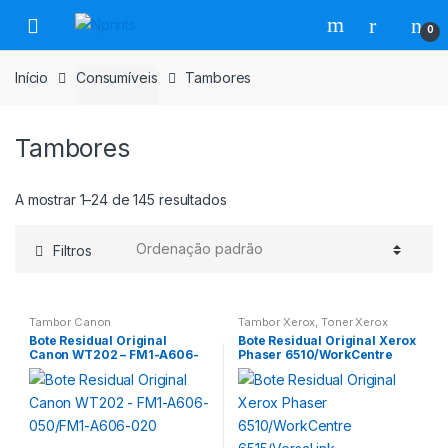
Saltar
Pular
0
para
para
navegação
o
Início
Consumíveis
Tambores
conteúdo
Tambores
A mostrar 1–24 de 145 resultados
Filtros
Tambor Canon
Tambor Xerox
,
Toner Xerox
Bote Residual Original
Bote Residual Original Xerox
Canon WT202 – FM1-A606-
Phaser 6510/WorkCentre
050/FM1-A606-020
6515/VersaLink
C500/C505/C600/C605
108R01416