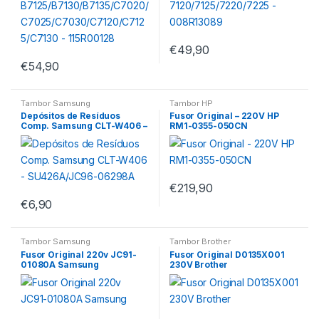
€
49,90
€
54,90
Tambor Samsung
Tambor HP
Depósitos de Resíduos
Fusor Original – 220V HP
Comp. Samsung CLT-W406 –
RM1-0355-050CN
SU426A/JC96-06298A
€
219,90
€
6,90
Tambor Samsung
Tambor Brother
Fusor Original 220v JC91-
Fusor Original D0135X001
01080A Samsung
230V Brother