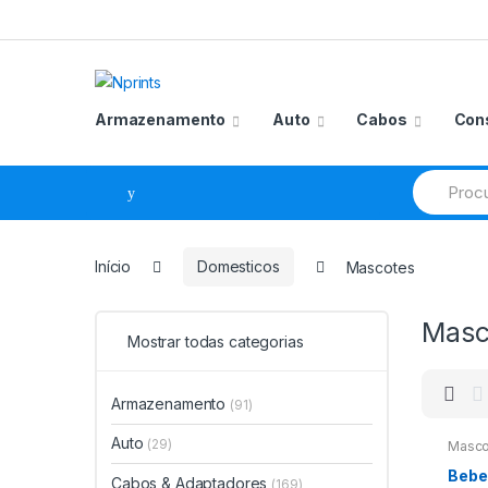
Saltar
Pular
para
para
navegação
o
conteúdo
Armazenamento
Auto
Cabos
Con
Procurar
por:
Início
Domesticos
Mascotes
Masc
Mostrar todas categorias
Armazenamento
(91)
Auto
(29)
Masco
Bebe
Cabos & Adaptadores
(169)