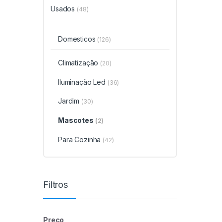
Usados
(48)
Domesticos
(126)
Climatização
(20)
Iluminação Led
(36)
Jardim
(30)
Mascotes
(2)
Para Cozinha
(42)
Filtros
Preço