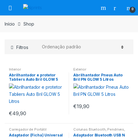
Saltar
Pular
0
para
para
navegação
o
Início
Shop
conteúdo
Filtros
Interior
Exterior
Abrilhantador e protetor
Abrilhantador Pneus Auto
Tabliers Auto Bril GLOW 5
Bril PN GLOW 5 Litros
Litros
€
19,90
€
49,90
Carregador de Portátil
Colunas Bluetooth
,
Pendrives
,
Ratos
,
Ratos Gaming
Adaptador (Ficha) Universal
Adaptador Bluetooth USB N