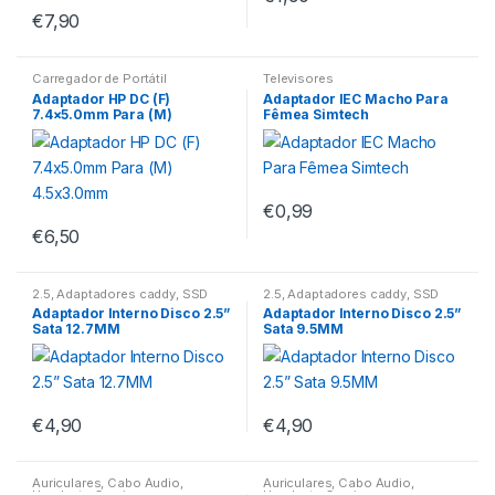
€
7,90
Carregador de Portátil
Televisores
Adaptador HP DC (F)
Adaptador IEC Macho Para
7.4×5.0mm Para (M)
Fêmea Simtech
4.5×3.0mm
€
0,99
€
6,50
2.5
,
Adaptadores caddy
,
SSD
2.5
,
Adaptadores caddy
,
SSD
Adaptador Interno Disco 2.5”
Adaptador Interno Disco 2.5”
Sata 12.7MM
Sata 9.5MM
€
4,90
€
4,90
Auriculares
,
Cabo Áudio
,
Auriculares
,
Cabo Áudio
,