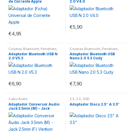
de Corrente Apple
2.0 V4.0
€
5,90
€
4,95
Colunas Bluetooth
,
Pendrives
,
Colunas Bluetooth
,
Pendrives
,
Ratos
,
Ratos Gaming
Ratos
,
Teclados
Adaptador Bluetooth USB N
Adaptador Bluetooth USB
2.0 V5.3
Nano 2.0 5.3 Cudy
€
6,90
€
7,90
Cabo Áudio
2.5
,
3.5
,
SSD
Adaptador Conversor Áudio
Adaptador Disco 2.5″ A 3.5″
Jack 3.5mm (M) – Jack
2.5mm (F) Vention