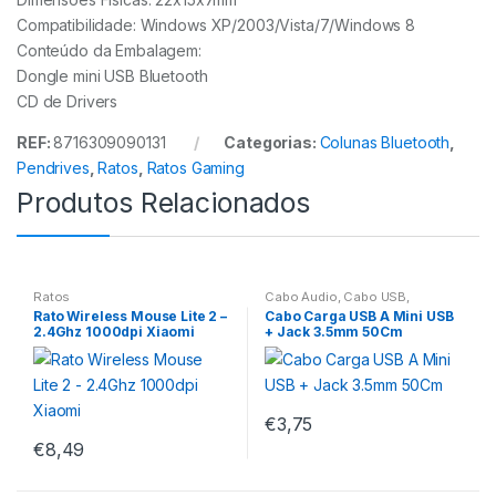
Compatibilidade: Windows XP/2003/Vista/7/Windows 8
Conteúdo da Embalagem:
Dongle mini USB Bluetooth
CD de Drivers
REF:
8716309090131
Categorias:
Colunas Bluetooth
,
Pendrives
,
Ratos
,
Ratos Gaming
Produtos Relacionados
Ratos
Cabo Áudio
,
Cabo USB
,
Colunas Bluetooth
,
Sem
Rato Wireless Mouse Lite 2 –
Cabo Carga USB A Mini USB
categoria
2.4Ghz 1000dpi Xiaomi
+ Jack 3.5mm 50Cm
€
3,75
€
8,49