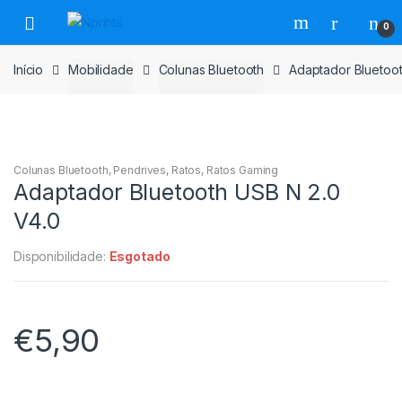
Saltar
Pular
0
para
para
navegação
o
Início
Mobilidade
Colunas Bluetooth
Adaptador Bluetoot
conteúdo
Colunas Bluetooth
,
Pendrives
,
Ratos
,
Ratos Gaming
Adaptador Bluetooth USB N 2.0
V4.0
Disponibilidade:
Esgotado
€
5,90