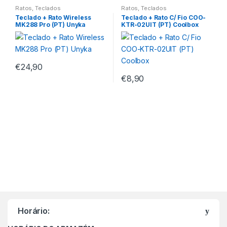
Ratos
,
Teclados
Ratos
,
Teclados
Teclado + Rato Wireless
Teclado + Rato C/ Fio COO-
MK288 Pro (PT) Unyka
KTR-02UIT (PT) Coolbox
€
24,90
€
8,90
M
a
Horário:
r