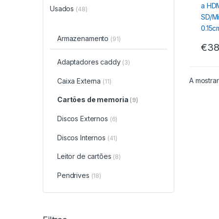
Usados
(48)
Armazenamento
(91)
€
38
Adaptadores caddy
(3)
A mostrar
Caixa Externa
(11)
Cartões de memoria
(9)
Discos Externos
(6)
Discos Internos
(41)
Leitor de cartões
(8)
Pendrives
(18)