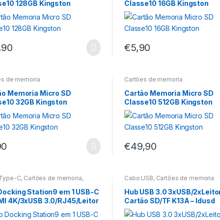
se10 128GB Kingston
Classe10 16GB Kingston
,90
€
5,90
es de memoria
Cartões de memoria
ão Memoria Micro SD
Cartão Memoria Micro SD
se10 32GB Kingston
Classe10 512GB Kingston
90
€
49,90
Type-C
,
Cartões de memoria
,
Cabo USB
,
Cartões de memoria
 de cartões
Docking Station9 em 1 USB-C
Hub USB 3.0 3xUSB/2xLeito
MI 4K/3xUSB 3.0/RJ45/Leitor
Cartão SD/TF K13A – Idusd
icroSD/Jack Áudio/PD 100W
15cm Aisens