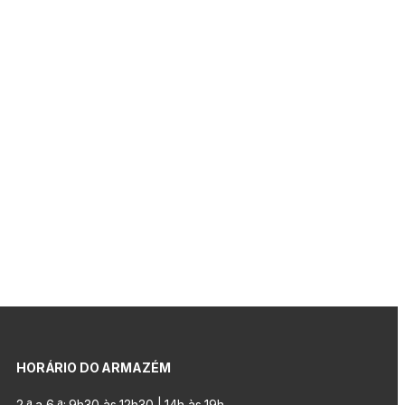
HORÁRIO DO ARMAZÉM
2.ª a 6.ª: 9h30 às 12h30 | 14h às 19h