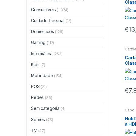
Clas
Consumíveis
(1.374)
Cuidado Pessoal
(12)
€
13
Domesticos
(126)
Gaming
(112)
Cartõ
Informática
(253)
Cart
Clas
Kids
(7)
Mobilidade
(154)
POS
(21)
€
7,
Redes
(86)
Sem categoria
(4)
Cabo 
Leitor
Hub 
Spares
(75)
a HD
SD/M
TV
(47)
– 0.