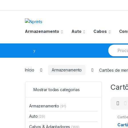
Saltar
Pular
para
para
navegação
o
conteúdo
Armazenamento
Auto
Cabos
Con
Procurar
por:
Início
Armazenamento
Cartões de me
Cart
Mostrar todas categorias
Armazenamento
(91)
Auto
(29)
Cartõ
Cart
Cabos & Adaptadores
(169)