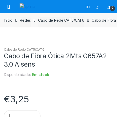
Saltar
Pular
0
para
para
navegação
o
Início
Redes
Cabo de Rede CAT5/CAT6
Cabo de Fibra 
conteúdo
Cabo de Rede CAT5/CAT6
Cabo de Fibra Ótica 2Mts G657A2
3.0 Aisens
Disponibilidade:
Em stock
€
3,25
Cabo
de