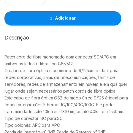
Fibra
Ótica
2Mts
Adicionar
G657A2
3.0
Aisens
Descrição
quantidade
Patch cord de fibra monomodo com conector SC/APC em
ambos os lados e fibra tipo G657A2.
O cabo de fibra óptica monomodo de 9/125µm é ideal para
redes corporativas, salas de telecomunicações, farms de
servidores, redes de armazenamento em nuvem e em qualquer
lugar onde sejam necessários patch cords de fibra óptica.
Este cabo de fibra óptica OS2 de modo único 9/125 é ideal para
conectar conexões Ethernet 1G/10G/40G/100G. Ele pode
transmitir dados até 10km em 1310nm, ou até 40km em 1550nm.
Tipo de conector: SC para SC
Tipo polonês: APC para APC
Perda de Inserção <0,3dB Perda de Retorno >50dB