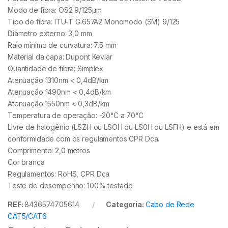
Modo de fibra: OS2 9/125µm
Tipo de fibra: ITU-T G.657A2 Monomodo (SM) 9/125
Diâmetro externo: 3,0 mm
Raio mínimo de curvatura: 7,5 mm
Material da capa: Dupont Kevlar
Quantidade de fibra: Simplex
Atenuação 1310nm < 0,4dB/km
Atenuação 1490nm < 0,4dB/km
Atenuação 1550nm < 0,3dB/km
Temperatura de operação: -20°C a 70°C
Livre de halogênio (LSZH ou LSOH ou LS0H ou LSFH) e está em
conformidade com os regulamentos CPR Dca.
Comprimento: 2,0 metros
Cor branca
Regulamentos: RoHS, CPR Dca
Teste de desempenho: 100% testado
REF:
8436574705614
Categoria:
Cabo de Rede
CAT5/CAT6