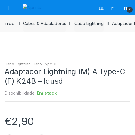
Saltar
Pular
0
para
para
navegação
o
Início
Cabos & Adaptadores
Cabo Lightning
Adaptador L
conteúdo
Cabo Lightning
,
Cabo Type-C
Adaptador Lightning (M) A Type-C
(F) K24B – Idusd
Disponibilidade:
Em stock
€
2,90