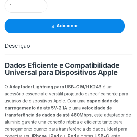
Adaptador
Lightning
(M)
A
Type-
Adicionar
C
(F)
K24B
Descrição
-
Idusd
quantidade
Dados Eficiente e Compatibilidade
Universal para Dispositivos Apple
O
Adaptador Lightning para USB-C M/H K24B
é um
acessório essencial e versátil projetado especificamente para
usuários de dispositivos Apple. Com uma
capacidade de
carregamento de até 5V-2.1A
e uma
velocidade de
transferência de dados de até 480Mbps
, este adaptador de
alumínio garante uma conexão rápida e eficiente tanto para
carregamento quanto para transferência de dados. Ideal para
conectar seu
iPhone
,
iPad
ou
iPod
a portas
USB-C
, este