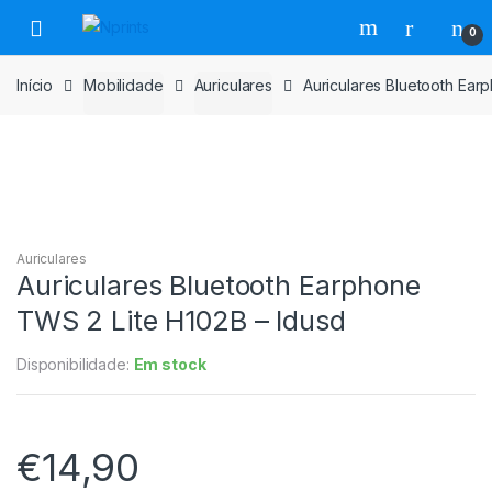
Saltar
Pular
0
para
para
navegação
o
Início
Mobilidade
Auriculares
Auriculares Bluetooth Ear
conteúdo
Auriculares
Auriculares Bluetooth Earphone
TWS 2 Lite H102B – Idusd
Disponibilidade:
Em stock
€
14,90