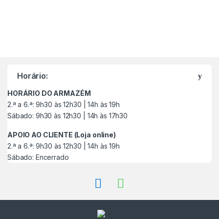
M
a
Horário:
r
HORÁRIO DO ARMAZÉM
c
2.ª a 6.ª: 9h30 às 12h30 | 14h às 19h
Sábado: 9h30 às 12h30 | 14h às 17h30
a
APOIO AO CLIENTE (Loja online)
s
2.ª a 6.ª: 9h30 às 12h30 | 14h às 19h
Sábado: Encerrado
C
a
r