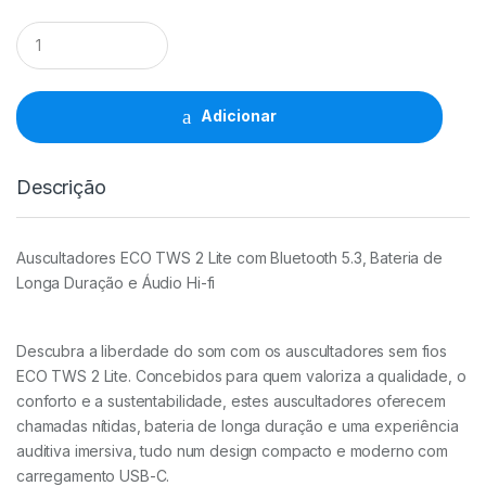
Auriculares
Bluetooth
Earphone
TWS
2
Adicionar
Lite
H102B
-
Descrição
Idusd
quantidade
Auscultadores ECO TWS 2 Lite com Bluetooth 5.3, Bateria de
Longa Duração e Áudio Hi-fi
Descubra a liberdade do som com os auscultadores sem fios
ECO TWS 2 Lite. Concebidos para quem valoriza a qualidade, o
conforto e a sustentabilidade, estes auscultadores oferecem
chamadas nítidas, bateria de longa duração e uma experiência
auditiva imersiva, tudo num design compacto e moderno com
carregamento USB-C.