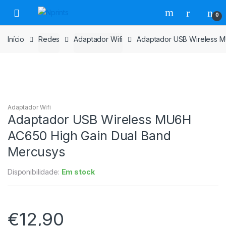
Saltar
Pular
0
para
para
navegação
o
Início
Redes
Adaptador Wifi
Adaptador USB Wireless M
conteúdo
Adaptador Wifi
Adaptador USB Wireless MU6H
AC650 High Gain Dual Band
Mercusys
Disponibilidade:
Em stock
€
12,90