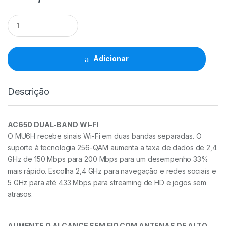
Adaptador
USB
Wireless
MU6H
AC650
Adicionar
High
Gain
Dual
Descrição
Band
Mercusys
quantidade
AC650 DUAL-BAND WI-FI
O MU6H recebe sinais Wi-Fi em duas bandas separadas. O
suporte à tecnologia 256-QAM aumenta a taxa de dados de 2,4
GHz de 150 Mbps para 200 Mbps para um desempenho 33%
mais rápido. Escolha 2,4 GHz para navegação e redes sociais e
5 GHz para até 433 Mbps para streaming de HD e jogos sem
atrasos.
AUMENTE O ALCANCE SEM FIO COM ANTENAS DE ALTO