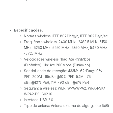
Especificações:
Normas wireless: IEEE 802.11b/g/n, IEEE 802.11a/n/ac
Frequência wireless: 2400 MHz -2483.5 MHz, 5150
MHz -5250 MHz, 5250 MHz -5350 MHz, 5470 MHz
-5725 MHz
Velocidades wireless: 11ac: Até 433Mbps
(Dinâmico), 11n: Até 200Mbps (Dinâmico)
Sensibilidade de receção: 433M: -62dBm@10%
PER, 200M: -65dBm@10% PER, 54M: -75
dBm@10% PER, 11M: -90 dBm@8% PER
Segurança wireless: WEP, WPA/WPA2, WPA-PSK/
WPA2-PS, 802.1X
Interface: USB 2.0
Tipo de antena: Antena externa de algo ganho 5dBi