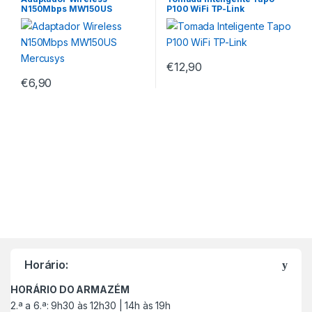
N150Mbps MW150US
P100 WiFi TP-Link
Mercusys
€
12,90
€
6,90
M
a
Horário:
r
HORÁRIO DO ARMAZÉM
c
2.ª a 6.ª: 9h30 às 12h30 | 14h às 19h