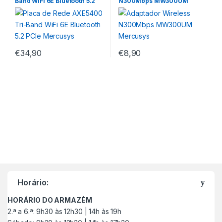
Band WiFi 6E Bluetooth 5.2
N300Mbps MW300UM
PCIe Mercusys
Mercusys
€
34,90
€
8,90
M
a
Horário:
r
HORÁRIO DO ARMAZÉM
c
2.ª a 6.ª: 9h30 às 12h30 | 14h às 19h