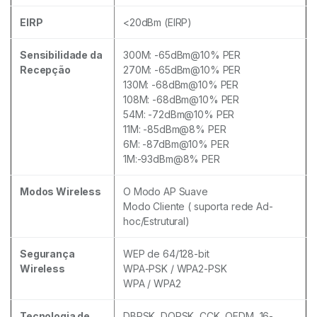
EIRP
<20dBm (EIRP)
Sensibilidade da
300M: -65dBm@10% PER
Recepção
270M: -65dBm@10% PER
130M: -68dBm@10% PER
108M: -68dBm@10% PER
54M: -72dBm@10% PER
11M: -85dBm@8% PER
6M: -87dBm@10% PER
1M:-93dBm@8% PER
Modos Wireless
O Modo AP Suave
Modo Cliente ( suporta rede Ad-
hoc/Estrutural)
Segurança
WEP de 64/128-bit
Wireless
WPA-PSK / WPA2-PSK
WPA / WPA2
Tecnologia de
DBPSK, DQPSK, CCK, OFDM, 16-