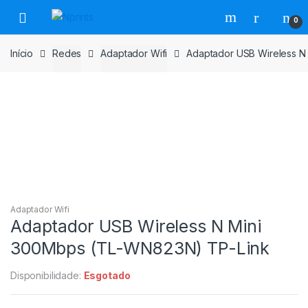
Saltar
Pular
0
para
para
navegação
o
Início
Redes
Adaptador Wifi
Adaptador USB Wireless N
conteúdo
Adaptador Wifi
Adaptador USB Wireless N Mini
300Mbps (TL-WN823N) TP-Link
Disponibilidade:
Esgotado