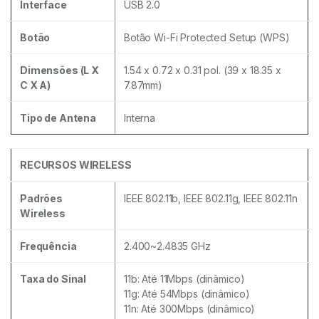
Interface
USB 2.0
Botão
Botão Wi-Fi Protected Setup (WPS)
Dimensões (L X
1.54 x 0.72 x 0.31 pol. (39 x 18.35 x
C X A)
7.87mm)
Tipo de Antena
Interna
RECURSOS WIRELESS
Padrões
IEEE 802.11b, IEEE 802.11g, IEEE 802.11n
Wireless
Frequência
2.400~2.4835 GHz
Taxa do Sinal
11b: Até 11Mbps (dinâmico)
11g: Até 54Mbps (dinâmico)
11n: Até 300Mbps (dinâmico)