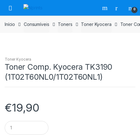
Saltar
Pular
0
para
para
navegação
o
Início
Consumíveis
Toners
Toner Kyocera
Toner Co
conteúdo
Toner Kyocera
Toner Comp. Kyocera TK3190
(1T02T60NL0/1T02T60NL1)
€
19,90
Toner
Comp.
Kyocera