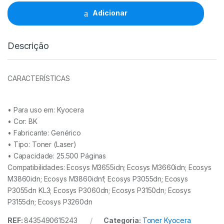
TK3190
(1T02T60NL0/1T02T60NL1)
Adicionar
quantidade
Descrição
CARACTERÍSTICAS
• Para uso em:
Kyocera
• Cor: BK
• Fabricante:
Genérico
• Tipo:
Toner (Laser)
• Capacidade:
25.500 Páginas
Compatibilidades: Ecosys M3655idn; Ecosys M3660idn; Ecosys
M3860idn; Ecosys M3860idnf; Ecosys P3055dn; Ecosys
P3055dn KL3; Ecosys P3060dn; Ecosys P3150dn; Ecosys
P3155dn; Ecosys P3260dn
REF:
8435490615243
Categoria:
Toner Kyocera