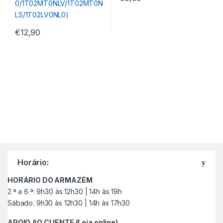
€
12,90
M
a
Horário:
r
HORÁRIO DO ARMAZÉM
c
2.ª a 6.ª: 9h30 às 12h30 | 14h às 19h
Sábado: 9h30 às 12h30 | 14h às 17h30
a
APOIO AO CLIENTE (Loja online)