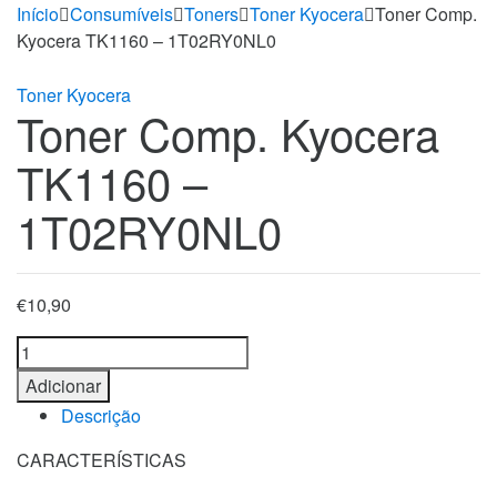
Início
Consumíveis
Toners
Toner Kyocera
Toner Comp.
Kyocera TK1160 – 1T02RY0NL0
Toner Kyocera
Toner Comp. Kyocera
TK1160 –
1T02RY0NL0
€
10,90
Toner
Comp.
Adicionar
Kyocera
Descrição
TK1160
-
CARACTERÍSTICAS
1T02RY0NL0