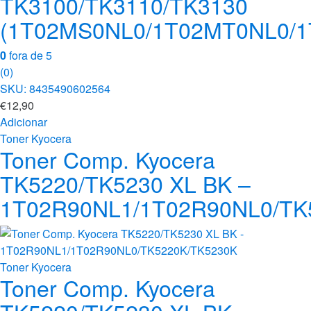
TK3100/TK3110/TK3130
(1T02MS0NL0/1T02MT0NL0/1
0
fora de 5
(0)
SKU: 8435490602564
€
12,90
Adicionar
Toner Kyocera
Toner Comp. Kyocera
TK5220/TK5230 XL BK –
1T02R90NL1/1T02R90NL0/TK
Toner Kyocera
Toner Comp. Kyocera