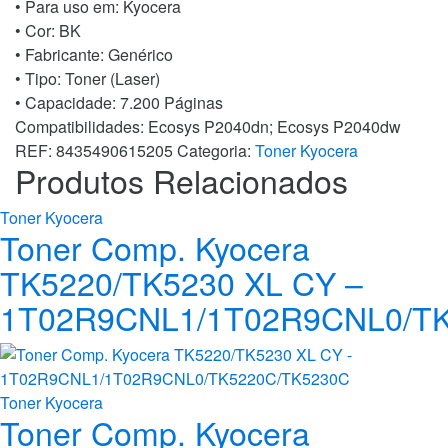
• Para uso em:
Kyocera
quantidade
• Cor: BK
• Fabricante:
Genérico
• Tipo:
Toner (Laser)
• Capacidade:
7.200 Páginas
Compatibilidades: Ecosys P2040dn; Ecosys P2040dw
REF:
8435490615205
Categoria:
Toner Kyocera
Produtos Relacionados
Toner Kyocera
Toner Comp. Kyocera
TK5220/TK5230 XL CY –
1T02R9CNL1/1T02R9CNL0/T
Toner Kyocera
Toner Comp. Kyocera