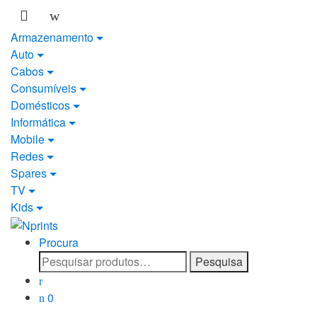
Saltar
Pular
para
para
Armazenamento
navegação
o
Auto
conteúdo
Cabos
Consumíveis
Domésticos
Informática
Mobile
Redes
Spares
TV
Kids
Procura
Pesquisar
Pesquisa
por:
0