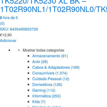
TK5220/TK5230 XL BK –
1T02R90NL1/1T02R90NL0/TK
0
fora de 5
(0)
SKU: 8435490653726
€
12,90
Adicionar
Mostrar todas categorias
Armazenamento
(91)
Auto
(29)
Cabos & Adaptadores
(169)
Consumíveis
(1.374)
Cuidado Pessoal
(12)
Domesticos
(126)
Gaming
(112)
Informática
(253)
Kids
(7)