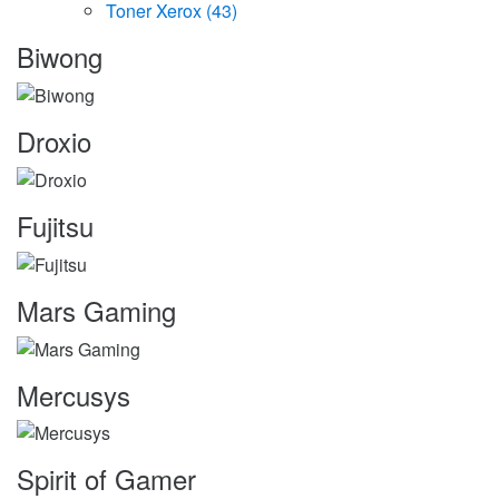
Toner Xerox
(43)
Marcas
Biwong
Carrossel
Droxio
Fujitsu
Mars Gaming
Mercusys
Spirit of Gamer