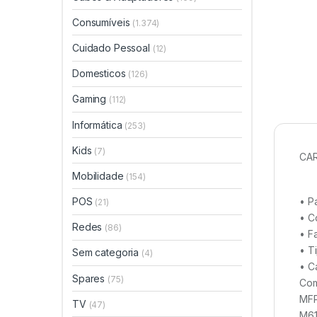
Consumíveis
(1.374)
Cuidado Pessoal
(12)
Domesticos
(126)
Gaming
(112)
Informática
(253)
Kids
(7)
CAR
Mobilidade
(154)
• P
POS
(21)
• C
Redes
(86)
• F
• T
Sem categoria
(4)
• C
Spares
(75)
Com
MFP
TV
(47)
M61