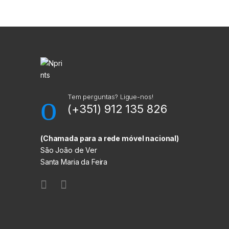
M
a
r
c
a
Tem perguntas? Ligue-nos!
(+351) 912 135 826
s
C
(Chamada para a rede móvel nacional)
São João de Ver
a
Santa Maria da Feira
r
r
o