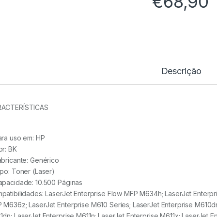
€
68,90
Descrição
ACTERÍSTICAS
ara uso em:
HP
or: BK
abricante:
Genérico
ipo:
Toner (Laser)
apacidade:
10.500 Páginas
patibilidades: LaserJet Enterprise Flow MFP M634h; LaserJet Enterpr
 M636z; LaserJet Enterprise M610 Series; LaserJet Enterprise M610dn
1dn; LaserJet Enterprise M611n; LaserJet Enterprise M611x; LaserJet 