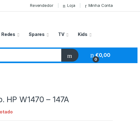
Revendedor
Loja
Minha Conta
Redes
Spares
TV
Kids
€
0,00
0
. HP W1470 – 147A
otado