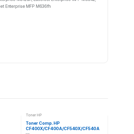
Jet Enterprise MFP M636fh
Toner HP
Toner Comp. HP
CF400X/CF400A/CF540X/CF540A
BK – 201X/201A/203X/203A