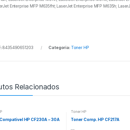
erJet Enterprise MFP M635fht; LaserJet Enterprise MFP M635h; Laser
:
8435490651203
Categoria:
Toner HP
utos Relacionados
HP
Toner HP
 Compativel HP CF230A – 30A
Toner Comp. HP CF217A