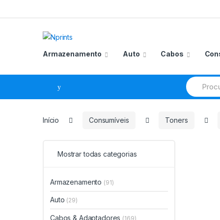
Saltar
Pular
para
para
navegação
o
conteúdo
Armazenamento
Auto
Cabos
Con
Procurar
por:
Início
Consumíveis
Toners
Mostrar todas categorias
Armazenamento
(91)
Auto
(29)
Cabos & Adaptadores
(169)