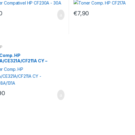
0
€
7,90
HP
 Comp. HP
A/CE321A/CF211A CY –
128A/131A
90