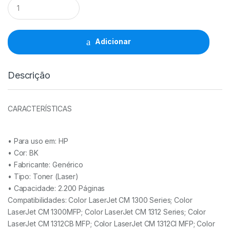
Toner
Comp.
HP
CB540A/CE320A/CF210X/CF210A
BK
Adicionar
-
125A/128A/131X/131A
quantidade
Descrição
CARACTERÍSTICAS
• Para uso em:
HP
• Cor: BK
• Fabricante:
Genérico
• Tipo:
Toner (Laser)
• Capacidade:
2.200 Páginas
Compatibilidades: Color LaserJet CM 1300 Series; Color
LaserJet CM 1300MFP; Color LaserJet CM 1312 Series; Color
LaserJet CM 1312CB MFP; Color LaserJet CM 1312CI MFP; Color