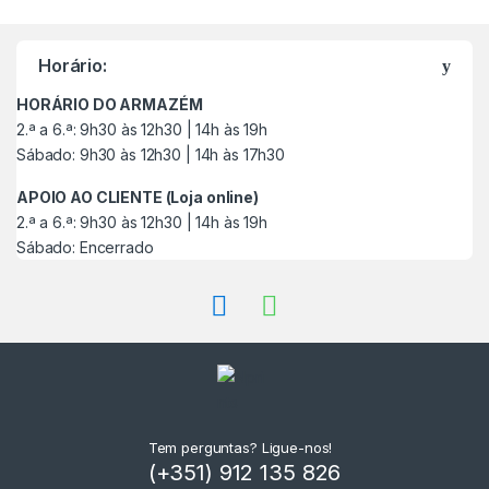
M
a
Horário:
r
HORÁRIO DO ARMAZÉM
c
2.ª a 6.ª: 9h30 às 12h30 | 14h às 19h
Sábado: 9h30 às 12h30 | 14h às 17h30
a
APOIO AO CLIENTE (Loja online)
s
2.ª a 6.ª: 9h30 às 12h30 | 14h às 19h
Sábado: Encerrado
C
a
r
r
o
Tem perguntas? Ligue-nos!
(+351) 912 135 826
s