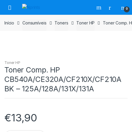
Saltar
Pular
0
para
para
navegação
o
Início
Consumíveis
Toners
Toner HP
Toner Comp. H
conteúdo
Toner HP
Toner Comp. HP
CB540A/CE320A/CF210X/CF210A
BK – 125A/128A/131X/131A
€
13,90