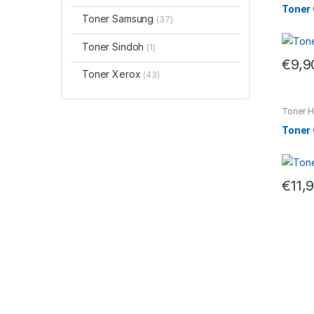
Toner
Toner Samsung
(37)
Toner Sindoh
(1)
€
9,9
Toner Xerox
(43)
Toner 
Toner
€
11,
M