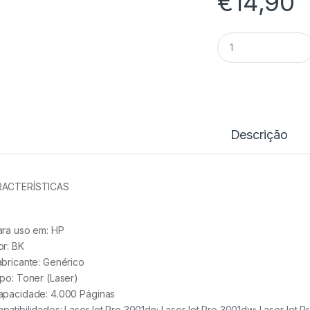
€
14,90
Toner
Comp.
HP
W1390X
-
139X
quantidade
Descrição
ACTERÍSTICAS
ara uso em:
HP
or: BK
abricante:
Genérico
ipo:
Toner (Laser)
apacidade:
4.000 Páginas
patibilidades: LaserJet Pro 3001dn; LaserJet Pro 3001dw; LaserJet P