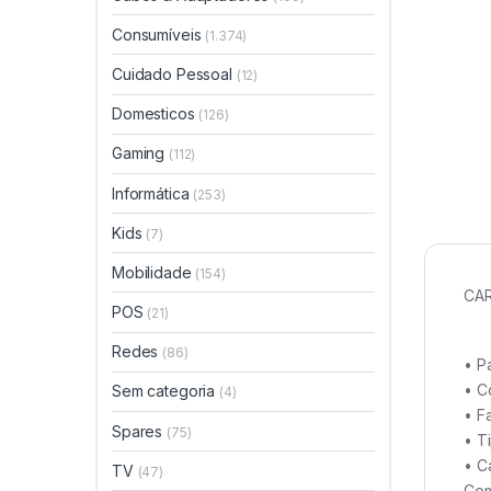
Consumíveis
(1.374)
Cuidado Pessoal
(12)
Domesticos
(126)
Gaming
(112)
Informática
(253)
Kids
(7)
Mobilidade
(154)
CAR
POS
(21)
Redes
(86)
• P
• C
Sem categoria
(4)
• F
Spares
(75)
• T
• C
TV
(47)
Com