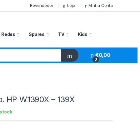
Revendedor
Loja
Minha Conta
Redes
Spares
TV
Kids
€
0,00
0
. HP W1390X – 139X
stock