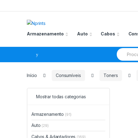
Saltar
Pular
para
para
navegação
o
conteúdo
Armazenamento
Auto
Cabos
Con
Procurar
por:
Início
Consumíveis
Toners
Mostrar todas categorias
Armazenamento
(91)
Auto
(29)
Cabos & Adaptadores
(169)