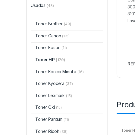
Usados
(48)
300
310
Las
Toner Brother
(49)
Toner Canon
(115)
Toner Epson
(11)
Toner HP
(179)
REF
Toner Konica Minolta
(16)
Toner Kyocera
(37)
Toner Lexmark
(15)
Prod
Toner Oki
(15)
Toner Pantum
(11)
Toner 
Toner Ricoh
(38)