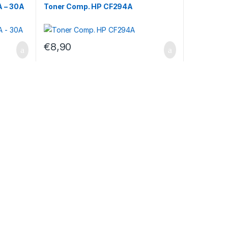
A – 30A
Toner Comp. HP CF294A
€
8,90