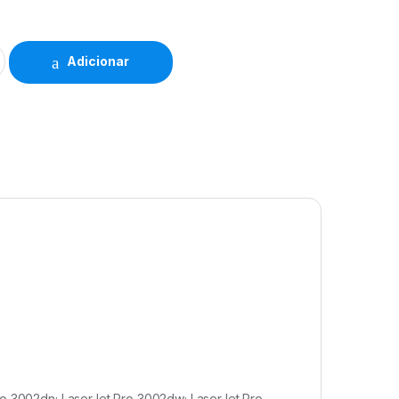
Adicionar
ro 3002dn; LaserJet Pro 3002dw; LaserJet Pro