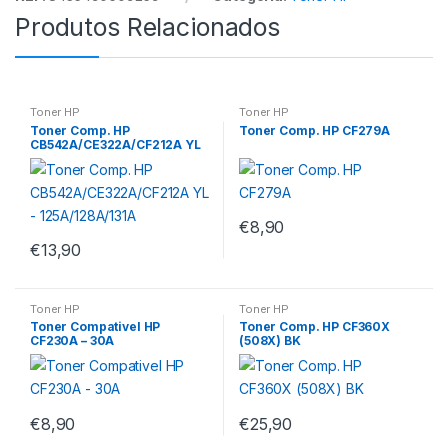
Produtos Relacionados
Toner HP
Toner HP
Toner Comp. HP
Toner Comp. HP CF279A
CB542A/CE322A/CF212A YL
– 125A/128A/131A
€
8,90
€
13,90
Toner HP
Toner HP
Toner Compativel HP
Toner Comp. HP CF360X
CF230A – 30A
(508X) BK
€
8,90
€
25,90