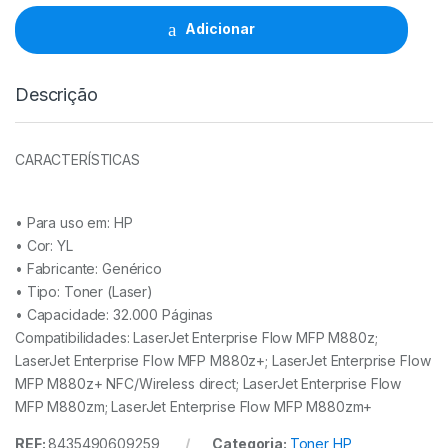
CF302A
YL
Adicionar
-
827A
quantidade
Descrição
CARACTERÍSTICAS
• Para uso em:
HP
• Cor: YL
• Fabricante:
Genérico
• Tipo:
Toner (Laser)
• Capacidade:
32.000 Páginas
Compatibilidades: LaserJet Enterprise Flow MFP M880z;
LaserJet Enterprise Flow MFP M880z+; LaserJet Enterprise Flow
MFP M880z+ NFC/Wireless direct; LaserJet Enterprise Flow
MFP M880zm; LaserJet Enterprise Flow MFP M880zm+
REF:
8435490609259
Categoria:
Toner HP