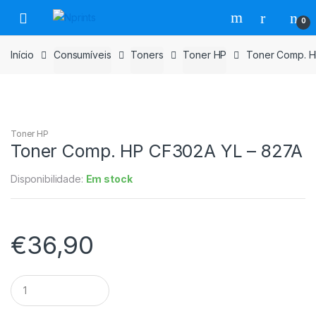
Saltar
Pular
0
para
para
navegação
o
Início
Consumíveis
Toners
Toner HP
Toner Comp. H
conteúdo
Toner HP
Toner Comp. HP CF302A YL – 827A
Disponibilidade:
Em stock
€
36,90
Toner
Comp.
HP