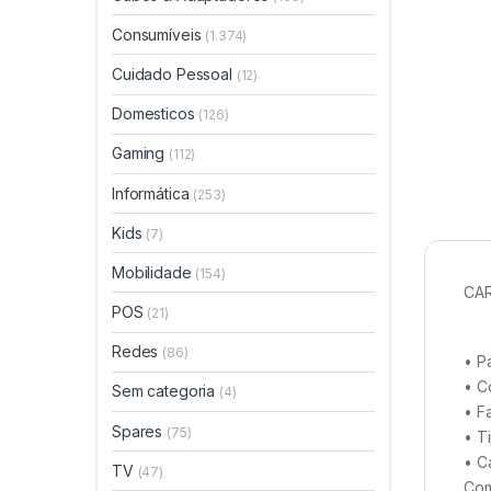
Consumíveis
(1.374)
Cuidado Pessoal
(12)
Domesticos
(126)
Gaming
(112)
Informática
(253)
Kids
(7)
Mobilidade
(154)
CAR
POS
(21)
Redes
(86)
• P
• C
Sem categoria
(4)
• F
Spares
(75)
• T
• C
TV
(47)
Com