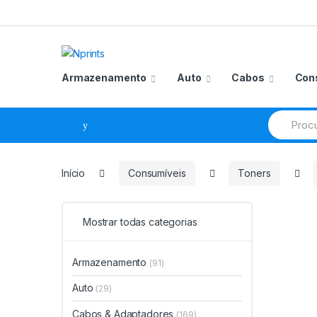
Saltar
Pular
para
para
navegação
o
conteúdo
Armazenamento
Auto
Cabos
Con
Procurar
por:
Início
Consumíveis
Toners
Mostrar todas categorias
Armazenamento
(91)
Auto
(29)
Cabos & Adaptadores
(169)