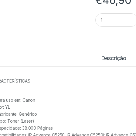
Toner
Comp.
Canon
CEXV28
YL
-
2801B002
quantidade
Descrição
ACTERÍSTICAS
ara uso em:
Canon
or: YL
abricante:
Genérico
ipo:
Toner (Laser)
apacidade:
38.000 Páginas
patibilidades: iR Advance C5250; iR Advance C5250i; iR Advance C525