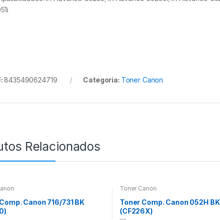
51i
:
8435490624719
Categoria:
Toner Canon
utos Relacionados
Canon
Toner Canon
 Comp. Canon 716/731 BK
Toner Comp. Canon 052H BK
0)
(CF226X)