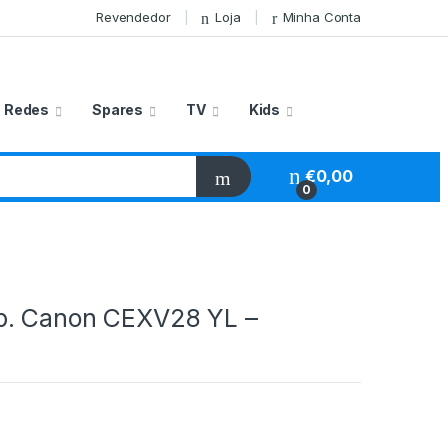
Revendedor
Loja
Minha Conta
Redes
Spares
TV
Kids
€
0,00
0
p. Canon CEXV28 YL –