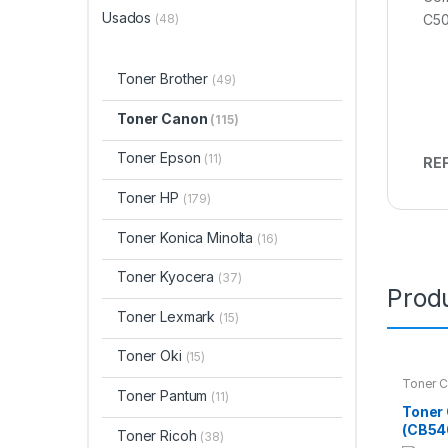
Usados
(48)
C50
Toner Brother
(49)
Toner Canon
(115)
Toner Epson
(11)
REF
Toner HP
(179)
Toner Konica Minolta
(16)
Toner Kyocera
(37)
Prod
Toner Lexmark
(15)
Toner Oki
(15)
Toner 
Toner Pantum
(11)
Toner
(CB54
Toner Ricoh
(38)