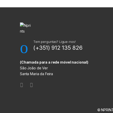
M
a
r
c
a
Tem perguntas? Ligue-nos!
(+351) 912 135 826
s
C
(Chamada para a rede móvel nacional)
São João de Ver
a
Santa Maria da Feira
r
r
o
© NPRINT