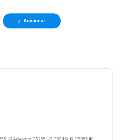
Adicionar
5; iR Advance C5255i; iR C5045i; iR C5051; iR