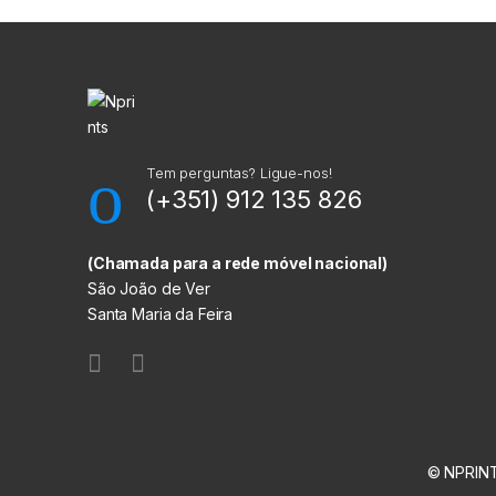
M
a
r
c
a
Tem perguntas? Ligue-nos!
(+351) 912 135 826
s
C
(Chamada para a rede móvel nacional)
São João de Ver
a
Santa Maria da Feira
r
r
o
© NPRINT
s