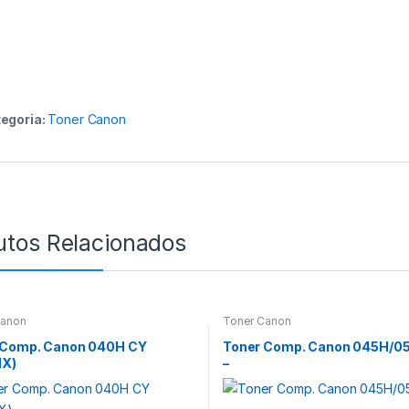
egoria:
Toner Canon
utos Relacionados
Canon
Toner Canon
 Comp. Canon 040H CY
Toner Comp. Canon 045H/0
1X)
–
1244C002/1240C002/3026
22C002