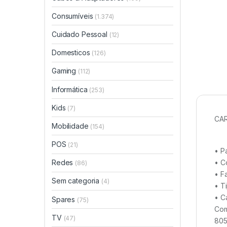
Consumíveis
(1.374)
Cuidado Pessoal
(12)
Domesticos
(126)
Gaming
(112)
Informática
(253)
Kids
(7)
CAR
Mobilidade
(154)
POS
(21)
• P
• C
Redes
(86)
• F
Sem categoria
(4)
• T
• C
Spares
(75)
Com
TV
(47)
805