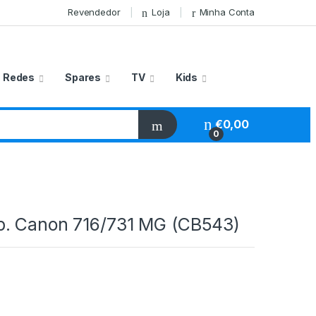
Revendedor
Loja
Minha Conta
Redes
Spares
TV
Kids
€
0,00
0
. Canon 716/731 MG (CB543)