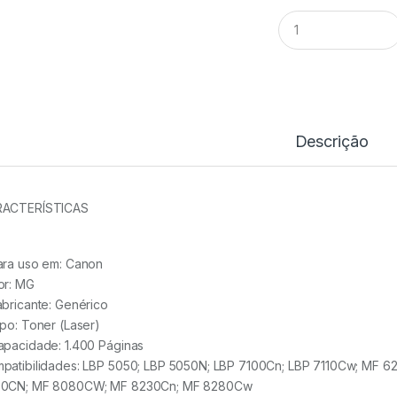
Toner
Comp.
Canon
716/731
MG
(CB543)
quantidade
Descrição
ACTERÍSTICAS
ara uso em:
Canon
or:
MG
abricante:
Genérico
ipo:
Toner (Laser)
apacidade:
1.400 Páginas
patibilidades: LBP 5050; LBP 5050N; LBP 7100Cn; LBP 7110Cw; MF
0CN; MF 8080CW; MF 8230Cn; MF 8280Cw