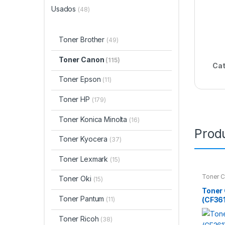
Usados
(48)
Toner Brother
(49)
Toner Canon
(115)
Cat
Toner Epson
(11)
Toner HP
(179)
Toner Konica Minolta
(16)
Prod
Toner Kyocera
(37)
Toner Lexmark
(15)
Toner 
Toner Oki
(15)
Toner
Toner Pantum
(CF36
(11)
Toner Ricoh
(38)