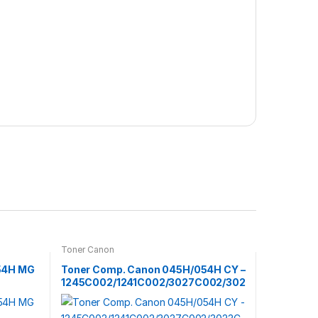
Toner Canon
54H MG
Toner Comp. Canon 045H/054H CY –
1245C002/1241C002/3027C002/302
C002/30
3C002