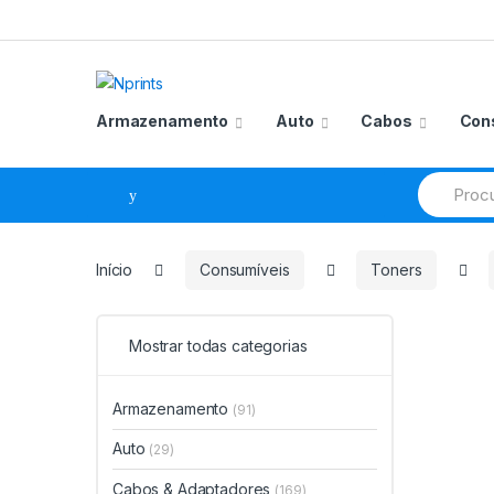
Saltar
Pular
para
para
navegação
o
conteúdo
Armazenamento
Auto
Cabos
Con
Procurar
por:
Início
Consumíveis
Toners
Mostrar todas categorias
Armazenamento
(91)
Auto
(29)
Cabos & Adaptadores
(169)