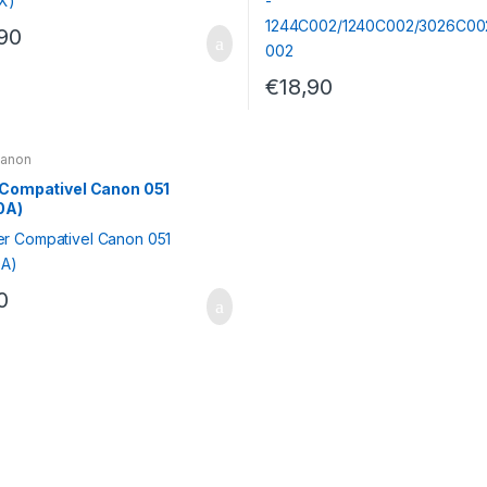
90
€
18,90
Canon
 Compativel Canon 051
0A)
0