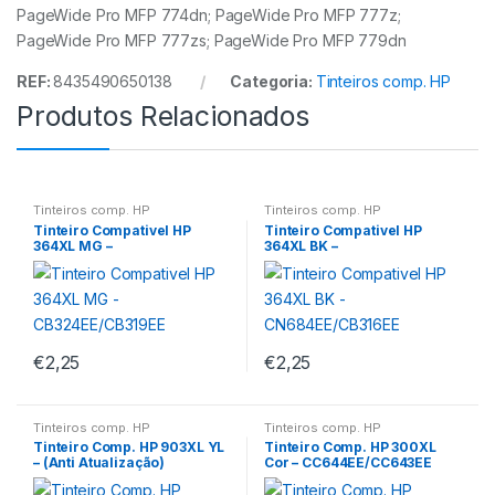
PageWide Pro MFP 774dn; PageWide Pro MFP 777z;
PageWide Pro MFP 777zs; PageWide Pro MFP 779dn
REF:
8435490650138
Categoria:
Tinteiros comp. HP
Produtos Relacionados
Tinteiros comp. HP
Tinteiros comp. HP
Tinteiro Compativel HP
Tinteiro Compativel HP
364XL MG –
364XL BK –
CB324EE/CB319EE
CN684EE/CB316EE
€
2,25
€
2,25
Tinteiros comp. HP
Tinteiros comp. HP
Tinteiro Comp. HP 903XL YL
Tinteiro Comp. HP 300XL
– (Anti Atualização)
Cor – CC644EE/CC643EE