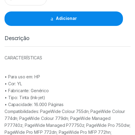
HP
991X/991A
YL
Adicionar
-
M0J98AE/M0J82AE
quantidade
Descrição
CARACTERÍSTICAS
• Para uso em:
HP
• Cor: YL
• Fabricante:
Genérico
• Tipo:
Tinta (Ink-jet)
• Capacidade:
16.000 Páginas
Compatibilidades: PageWide Colour 755dn; PageWide Colour
774dn; PageWide Colour 779dn; PageWide Managed
P77740z; PageWide Managed P77750z; PageWide Pro 750dw;
PageWide Pro MFP 772dn; PageWide Pro MFP 772hn;