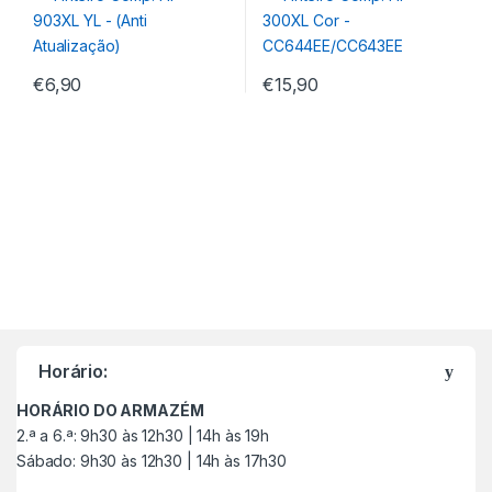
€
6,90
€
15,90
M
a
Horário:
r
HORÁRIO DO ARMAZÉM
c
2.ª a 6.ª: 9h30 às 12h30 | 14h às 19h
Sábado: 9h30 às 12h30 | 14h às 17h30
a