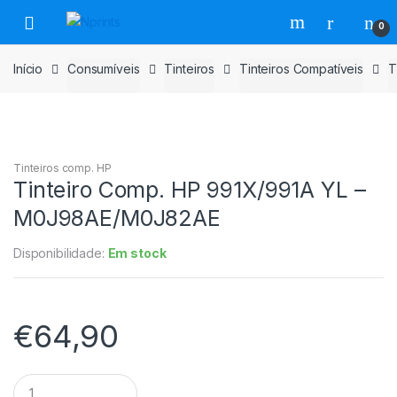
Saltar
Pular
0
para
para
navegação
o
Início
Consumíveis
Tinteiros
Tinteiros Compatíveis
T
conteúdo
Tinteiros comp. HP
Tinteiro Comp. HP 991X/991A YL –
M0J98AE/M0J82AE
Disponibilidade:
Em stock
€
64,90
Tinteiro
Comp.