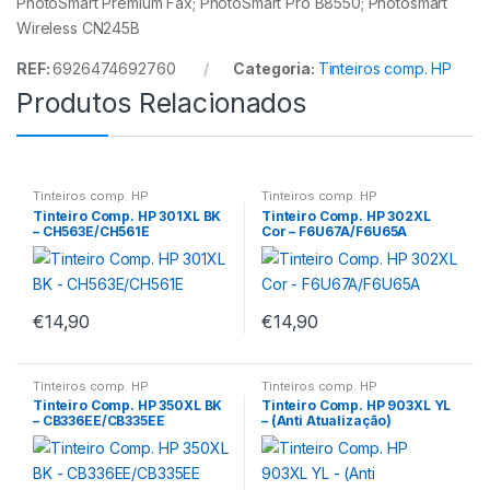
PhotoSmart Premium Fax; PhotoSmart Pro B8550; Photosmart
Wireless CN245B
REF:
6926474692760
Categoria:
Tinteiros comp. HP
Produtos Relacionados
Tinteiros comp. HP
Tinteiros comp. HP
Tinteiro Comp. HP 301XL BK
Tinteiro Comp. HP 302XL
– CH563E/CH561E
Cor – F6U67A/F6U65A
€
14,90
€
14,90
Tinteiros comp. HP
Tinteiros comp. HP
Tinteiro Comp. HP 350XL BK
Tinteiro Comp. HP 903XL YL
– CB336EE/CB335EE
– (Anti Atualização)