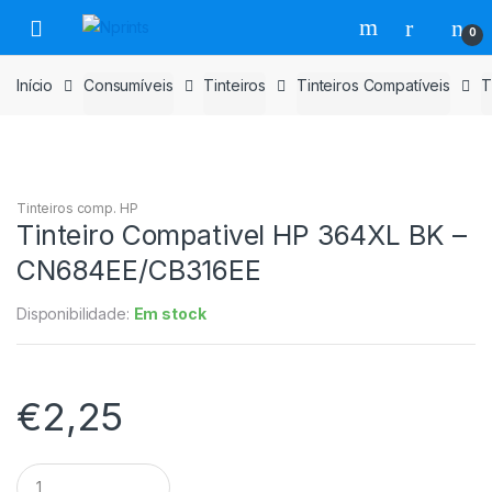
Saltar
Pular
0
para
para
navegação
o
Início
Consumíveis
Tinteiros
Tinteiros Compatíveis
T
conteúdo
Tinteiros comp. HP
Tinteiro Compativel HP 364XL BK –
CN684EE/CB316EE
Disponibilidade:
Em stock
€
2,25
Tinteiro
Compativel