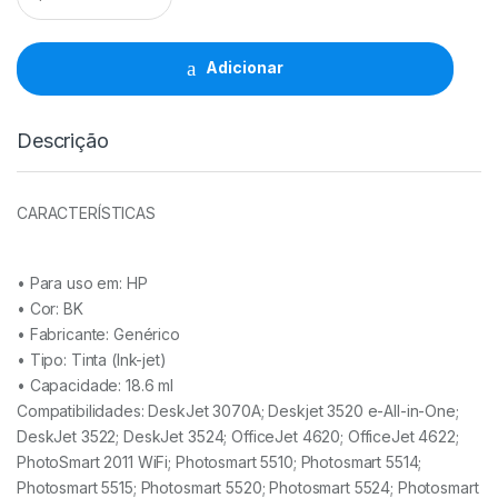
HP
364XL
BK
Adicionar
-
CN684EE/CB316EE
quantidade
Descrição
CARACTERÍSTICAS
• Para uso em:
HP
• Cor: BK
• Fabricante:
Genérico
• Tipo:
Tinta (Ink-jet)
• Capacidade:
18.6 ml
Compatibilidades: DeskJet 3070A; Deskjet 3520 e-All-in-One;
DeskJet 3522; DeskJet 3524; OfficeJet 4620; OfficeJet 4622;
PhotoSmart 2011 WiFi; Photosmart 5510; Photosmart 5514;
Photosmart 5515; Photosmart 5520; Photosmart 5524; Photosmart