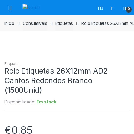
Saltar
Pular
0
para
para
navegação
o
Início
Consumíveis
Etiquetas
Rolo Etiquetas 26X12mm A
conteúdo
Etiquetas
Rolo Etiquetas 26X12mm AD2
Cantos Redondos Branco
(1500Unid)
Disponibilidade:
Em stock
€
0,85