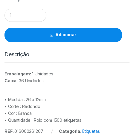
Rolo
Etiquetas
26X12mm
AD2
Cantos
Adicionar
Redondos
Branco
(1500Unid)
Descrição
quantidade
Embalagem:
1 Unidades
Caixa:
36 Unidades
• Medida : 26 x 12mm
• Corte : Redondo
• Cor : Branca
• Quantidade : Rolo com 1500 etiquetas
REF:
016000261207
Categoria:
Etiquetas