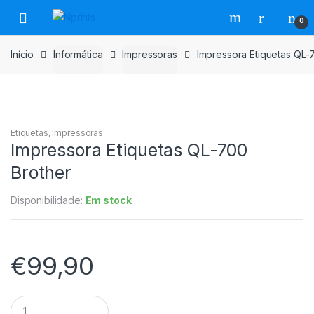
Saltar
Pular
0
para
para
navegação
o
Início
Informática
Impressoras
Impressora Etiquetas QL-
conteúdo
Etiquetas
,
Impressoras
Impressora Etiquetas QL-700
Brother
Disponibilidade:
Em stock
€
99,90
Impressora
Etiquetas