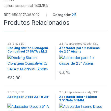
Leitura sequencial: 140MB/s
REF:
8592978062002
Categoria:
2.5
Produtos Relacionados
2.5
,
3.5
,
SSD
2.5
,
Adaptadores caddy
,
SSD
Docking Station Clonagem
Adaptador para 2 x discos
Compativel C/ SATA e M.2
de 2.5″ Aisens
NVME Aisens
€
3,49
€
32,90
2.5
,
3.5
,
SSD
2.5
,
Adaptadores caddy
,
SSD
Adaptador Disco 2.5″ A 3.5″
Adaptador Interno Disco
2.5” Sata 9.5MM