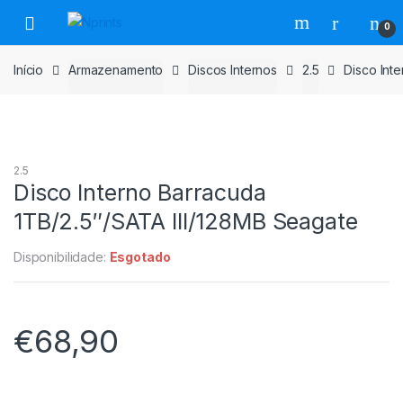
Saltar
Pular
0
para
para
navegação
o
Início
Armazenamento
Discos Internos
2.5
Disco Int
conteúdo
2.5
Disco Interno Barracuda
1TB/2.5″/SATA III/128MB Seagate
Disponibilidade:
Esgotado
€
68,90