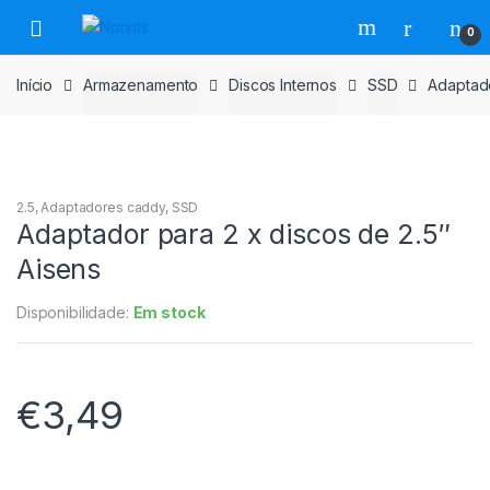
Saltar
Pular
0
para
para
navegação
o
Início
Armazenamento
Discos Internos
SSD
Adaptado
conteúdo
2.5
,
Adaptadores caddy
,
SSD
Adaptador para 2 x discos de 2.5″
Aisens
Disponibilidade:
Em stock
€
3,49
Adaptador
para