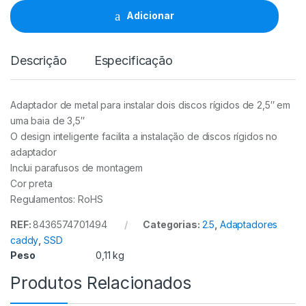
2
Adicionar
x
discos
de
Descrição
Especificação
2.5"
Aisens
quantidade
Adaptador de metal para instalar dois discos rígidos de 2,5″ em
uma baia de 3,5″
O design inteligente facilita a instalação de discos rígidos no
adaptador
Inclui parafusos de montagem
Cor preta
Regulamentos: RoHS
REF:
8436574701494
Categorias:
2.5
,
Adaptadores
caddy
,
SSD
Peso
0,11 kg
Produtos Relacionados