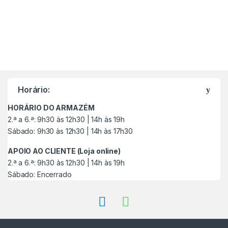
M
a
Horário:
r
HORÁRIO DO ARMAZÉM
c
2.ª a 6.ª: 9h30 às 12h30 | 14h às 19h
Sábado: 9h30 às 12h30 | 14h às 17h30
a
APOIO AO CLIENTE (Loja online)
s
2.ª a 6.ª: 9h30 às 12h30 | 14h às 19h
Sábado: Encerrado
C
a
r