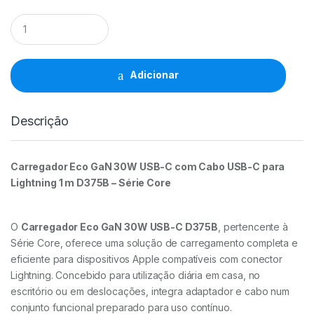
Carregador
GaN
PD30W
USB-
C
Adicionar
a
Lightning
D375B
Descrição
-
Idusd
quantidade
Carregador Eco GaN 30W USB-C com Cabo USB-C para
Lightning 1 m D375B – Série Core
O
Carregador Eco GaN 30W USB-C D375B
, pertencente à
Série Core, oferece uma solução de carregamento completa e
eficiente para dispositivos Apple compatíveis com conector
Lightning. Concebido para utilização diária em casa, no
escritório ou em deslocações, integra adaptador e cabo num
conjunto funcional preparado para uso contínuo.