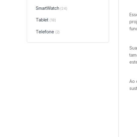
SmartWatch
(24)
Ess
Tablet
(18)
pro
fun
Telefone
(2)
Su
tam
est
Ao 
sus