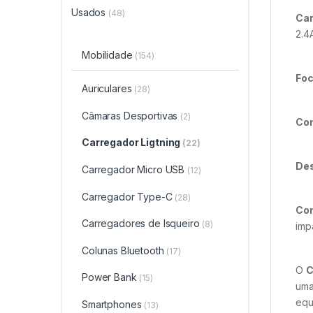
Usados
(48)
Car
2.4
Mobilidade
(154)
Foc
Auriculares
(28)
Câmaras Desportivas
(2)
Com
Carregador Ligtning
(22)
Des
Carregador Micro USB
(12)
Carregador Type-C
(28)
Com
Carregadores de Isqueiro
(8)
imp
Colunas Bluetooth
(17)
O
C
Power Bank
(15)
um
equ
Smartphones
(13)