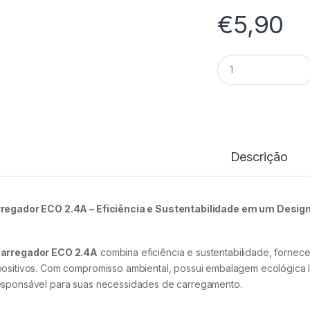
€
5,90
Carregador
Parede
USB
2.4A
D170B
-
Idusd
quantidade
Descrição
regador ECO 2.4A – Eficiência e Sustentabilidade em um Desi
arregador ECO 2.4A
combina eficiência e sustentabilidade, fornec
positivos. Com compromisso ambiental, possui embalagem ecológica l
esponsável para suas necessidades de carregamento.