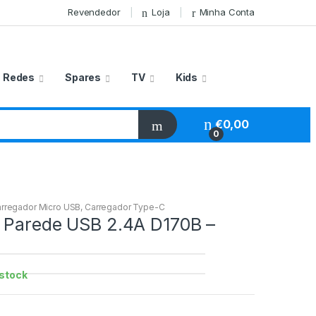
Revendedor
Loja
Minha Conta
Redes
Spares
TV
Kids
€
0,00
0
rregador Micro USB
,
Carregador Type-C
 Parede USB 2.4A D170B –
stock