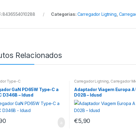
:
8436554010288
Categorias:
Carregador Ligtning
,
Carrega
utos Relacionados
ador Type-C
Carregador Ligtning
,
Carregador Mi
Carregador Type-C
,
UPS/Tomadas
gador GaN PD65W Type-C a
Adaptador Viagem Europa A
C D346B – Idusd
D02B – Idusd
90
€
5,90