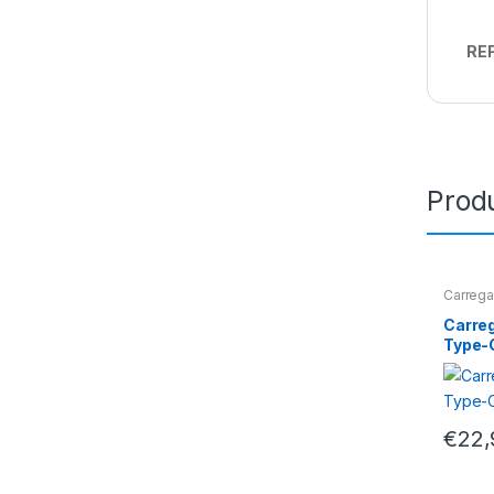
REF
Prod
Carreg
Carre
Type-
€
22,