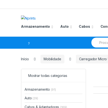
Saltar
Pular
para
para
navegação
o
conteúdo
Armazenamento
Auto
Cabos
Con
Procurar
por:
Início
Mobilidade
Carregador Micro
Mostrar todas categorias
Armazenamento
(91)
Auto
(29)
Cabos & Adaptadores
(169)