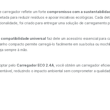
e carregador reflete um forte
compromisso com a sustentabilida
jetada para reduzir resíduos e apoiar iniciativas ecológicas. Cada d
cionalidade, foi criado para entregar uma solução de carregamento p
a
compatibilidade universal
faz dele um acessório essencial para ca
anho compacto permite carregá-lo facilmente em sua bolsa ou mochi
eja sempre à mão.
optar pelo
Carregador ECO 2.4A
, você obtém um carregador eficient
tentável, reduzindo o impacto ambiental sem comprometer a qualidad