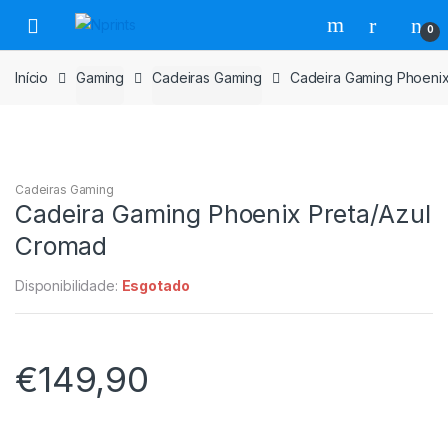
Saltar
Pular
0
para
para
navegação
o
Início
Gaming
Cadeiras Gaming
Cadeira Gaming Phoenix
conteúdo
Cadeiras Gaming
Cadeira Gaming Phoenix Preta/Azul
Cromad
Disponibilidade:
Esgotado
€
149,90