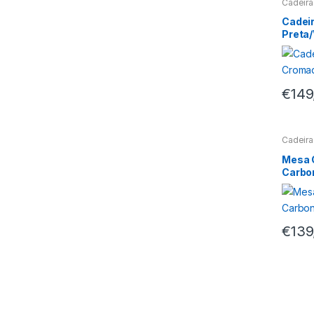
Cadeir
Cadei
Preta
€
149
Cadeir
Mesa 
Carbo
€
139