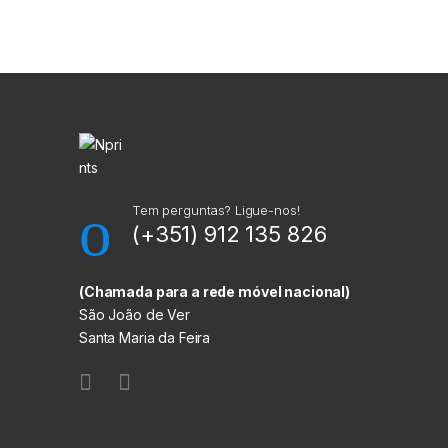
M
a
r
c
a
Tem perguntas? Ligue-nos!
(+351) 912 135 826
s
C
(Chamada para a rede móvel nacional)
São João de Ver
a
Santa Maria da Feira
r
r