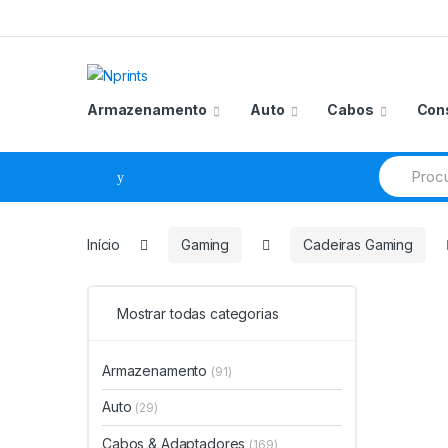
Saltar
Pular
para
para
navegação
o
conteúdo
Armazenamento
Auto
Cabos
Con
Procurar
por:
Início
Gaming
Cadeiras Gaming
Mostrar todas categorias
Armazenamento
(91)
Auto
(29)
Cabos & Adaptadores
(169)