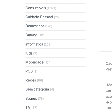
Consumíveis
(1.374)
Cuidado Pessoal
(12)
Domesticos
(126)
Gaming
(112)
Informática
(253)
Kids
(7)
Mobilidade
(154)
Cad
Pre
POS
(21)
Redes
(86)
-Ma
Sem categoria
(4)
Um 
aco
Spares
(75)
-Ro
TV
(47)
Um 