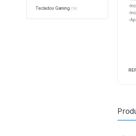
-In
Teclados Gaming
(14)
-In
-Ap
REF
Prod