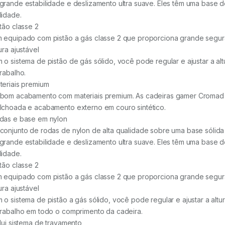
grande estabilidade e deslizamento ultra suave. Eles têm uma base 
lidade.
stão classe 2
 equipado com pistão a gás classe 2 que proporciona grande segura
ura ajustável
 o sistema de pistão de gás sólido, você pode regular e ajustar a a
trabalho.
teriais premium
bom acabamento com materiais premium. As cadeiras gamer Cromad 
lchoada e acabamento externo em couro sintético.
das e base em nylon
conjunto de rodas de nylon de alta qualidade sobre uma base sólida
grande estabilidade e deslizamento ultra suave. Eles têm uma base 
lidade.
stão classe 2
 equipado com pistão a gás classe 2 que proporciona grande segura
ura ajustável
 o sistema de pistão a gás sólido, você pode regular e ajustar a alt
trabalho em todo o comprimento da cadeira.
clui sistema de travamento