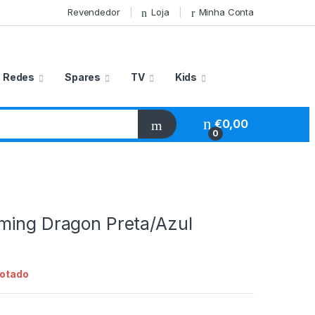
Revendedor
Loja
Minha Conta
Redes
Spares
TV
Kids
€
0,00
0
ming Dragon Preta/Azul
otado