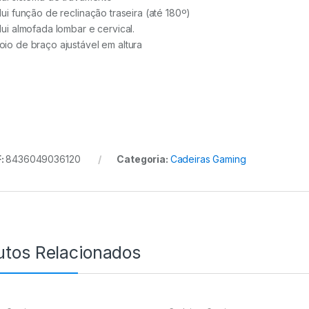
clui função de reclinação traseira (até 180º)
clui almofada lombar e cervical.
oio de braço ajustável em altura
:
8436049036120
Categoria:
Cadeiras Gaming
utos Relacionados