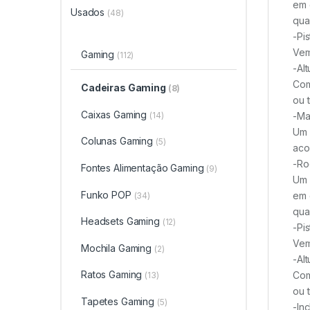
em 
Usados
(48)
qua
-Pi
Vem
Gaming
(112)
-Alt
Com
Cadeiras Gaming
(8)
ou 
Caixas Gaming
(14)
-Ma
Um 
Colunas Gaming
(5)
aco
-Ro
Fontes Alimentação Gaming
(9)
Um 
Funko POP
em 
(34)
qua
Headsets Gaming
(12)
-Pi
Vem
Mochila Gaming
(2)
-Alt
Ratos Gaming
Com
(13)
ou 
Tapetes Gaming
(5)
-In