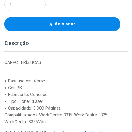
Toner
Compativel
Xerox
WorkCentre
3315/3325
Adicionar
-
106R02311/106R02313/106R02309
quantidade
Descrição
CARACTERÍSTICAS
• Para uso em:
Xerox
• Cor: BK
• Fabricante:
Genérico
• Tipo:
Toner (Laser)
• Capacidade:
5.000 Páginas
Compatibilidades: WorkCentre 3315; WorkCentre 3325;
WorkCentre 3325Vdni