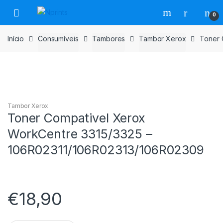
Saltar
Pular
0
para
para
navegação
o
Início
Consumíveis
Tambores
Tambor Xerox
Toner 
conteúdo
Tambor Xerox
Toner Compativel Xerox
WorkCentre 3315/3325 –
106R02311/106R02313/106R02309
€
18,90