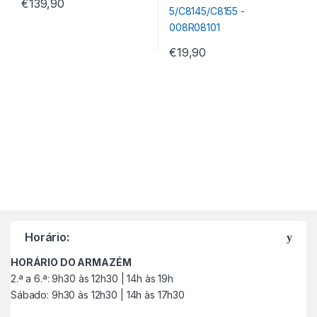
€
139,90
€
19,90
M
a
Horário:
r
HORÁRIO DO ARMAZÉM
c
2.ª a 6.ª: 9h30 às 12h30 | 14h às 19h
Sábado: 9h30 às 12h30 | 14h às 17h30
a