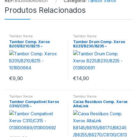
REF:
8435490606531
Categoria:
Tambor Xerox
Produtos Relacionados
Tambor Xerox
Tambor Xerox
Tambor Comp. Xerox
Tambor Drum Comp. Xerox
B205/B210/B215 –
B225/B230/B235 –
101R00664
013R00691
€
9,90
€
14,90
Tambor Xerox
Tambor Xerox
Tambor Compativel Xerox
Caixa Resíduos Comp. Xerox
C310/C315 –
AltaLink
013R00689/013R00692
B8145/B8155/B8170/B8245/B
8255/B8270/C8130/C8135/C
8145/C8155 – 008R08101