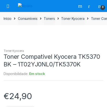
Saltar
Pular
0
para
para
navegação
o
Início
Consumíveis
Toners
Toner Kyocera
Toner Co
conteúdo
Toner Kyocera
Toner Compativel Kyocera TK5370
BK – 1T02YJ0NL0/TK5370K
Disponibilidade:
Em stock
€
24,90