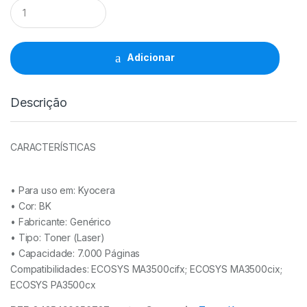
Toner
Compativel
Kyocera
TK5370
BK
Adicionar
-
1T02YJ0NL0/TK5370K
quantidade
Descrição
CARACTERÍSTICAS
• Para uso em:
Kyocera
• Cor: BK
• Fabricante:
Genérico
• Tipo:
Toner (Laser)
• Capacidade:
7.000 Páginas
Compatibilidades: ECOSYS MA3500cifx; ECOSYS MA3500cix;
ECOSYS PA3500cx