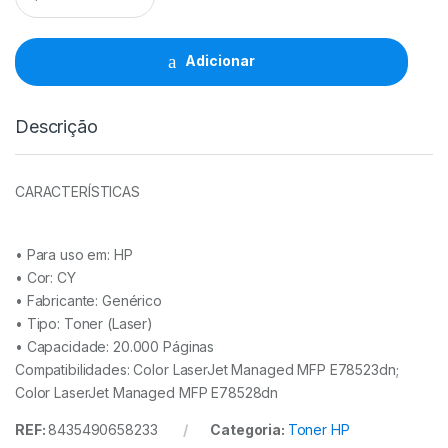
HP
W9131MC/W9121MC
CY
Adicionar
quantidade
Descrição
CARACTERÍSTICAS
• Para uso em:
HP
• Cor:
CY
• Fabricante:
Genérico
• Tipo:
Toner (Laser)
• Capacidade:
20.000 Páginas
Compatibilidades: Color LaserJet Managed MFP E78523dn;
Color LaserJet Managed MFP E78528dn
REF:
8435490658233
Categoria:
Toner HP