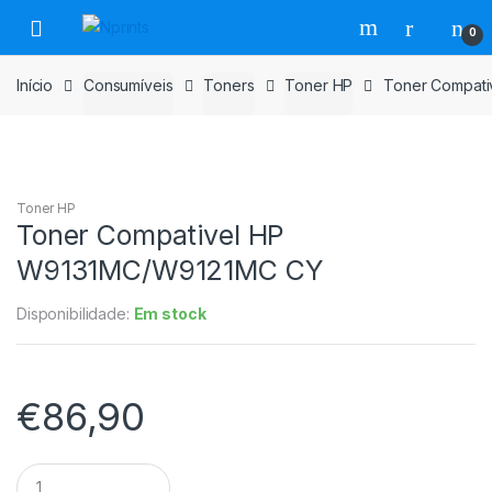
Saltar
Pular
0
para
para
navegação
o
Início
Consumíveis
Toners
Toner HP
Toner Compat
conteúdo
Toner HP
Toner Compativel HP
W9131MC/W9121MC CY
Disponibilidade:
Em stock
€
86,90
Toner
Compativel