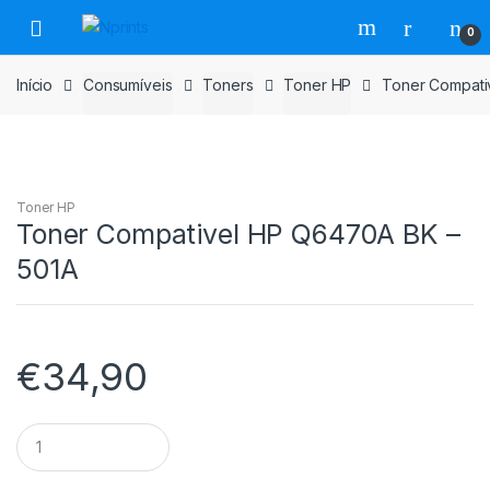
Saltar
Pular
0
para
para
navegação
o
Início
Consumíveis
Toners
Toner HP
Toner Compati
conteúdo
Toner HP
Toner Compativel HP Q6470A BK –
501A
€
34,90
Toner
Compativel
HP