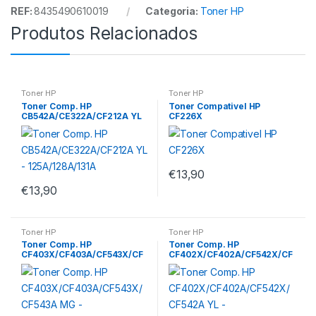
REF:
8435490610019
Categoria:
Toner HP
Produtos Relacionados
Toner HP
Toner HP
Toner Comp. HP
Toner Compativel HP
CB542A/CE322A/CF212A YL
CF226X
– 125A/128A/131A
€
13,90
€
13,90
Toner HP
Toner HP
Toner Comp. HP
Toner Comp. HP
CF403X/CF403A/CF543X/CF
CF402X/CF402A/CF542X/CF
543A MG –
542A YL –
201X/201A/203X/203A
201X/201A/203X/203A