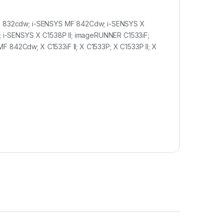
 MF 832cdw; i-SENSYS MF 842Cdw; i-SENSYS X
P; i-SENSYS X C1538P II; imageRUNNER C1533iF;
 842Cdw; X C1533iF II; X C1533P; X C1533P II; X