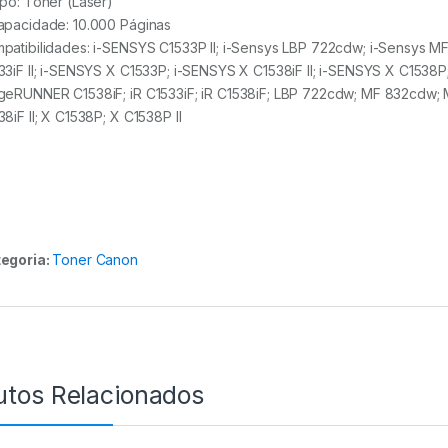
ipo:
Toner (Laser)
apacidade:
10.000 Páginas
patibilidades: i-SENSYS C1533P II; i-Sensys LBP 722cdw; i-Sensys
33iF II; i-SENSYS X C1533P; i-SENSYS X C1538iF II; i-SENSYS X C1538
geRUNNER C1538iF; iR C1533iF; iR C1538iF; LBP 722cdw; MF 832cdw; MF
38iF II; X C1538P; X C1538P II
egoria:
Toner Canon
utos Relacionados