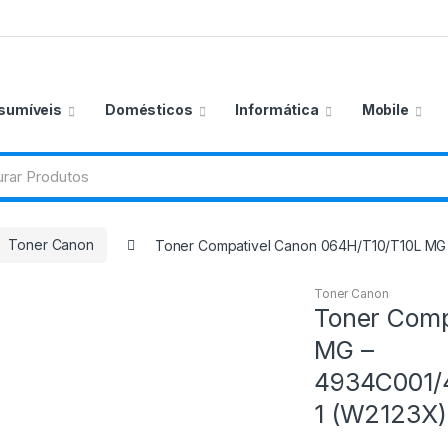
sumíveis
Domésticos
Informática
Mobile
Toner Canon
Toner Compativel Canon 064H/T10/T10L M
Toner Canon
Toner Comp
MG –
4934C001/
1 (W2123X)