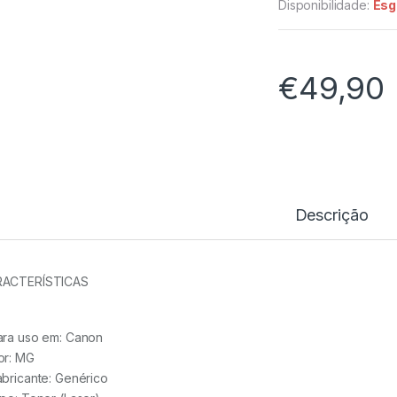
Disponibilidade:
Esg
€
49,90
Descrição
ACTERÍSTICAS
ara uso em:
Canon
or:
MG
abricante:
Genérico