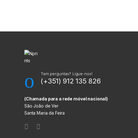
M
a
r
c
a
Tem perguntas? Ligue-nos!
(+351) 912 135 826
s
C
(Chamada para a rede móvel nacional)
São João de Ver
a
Santa Maria da Feira
r
r