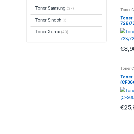
Toner Samsung
(37)
Toner 
Toner
Toner Sindoh
(1)
728/7
Toner Xerox
(43)
€
8,9
Toner 
Toner
(CF36
€
25,