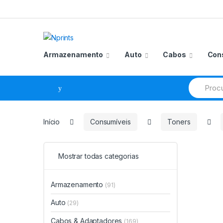
Saltar
Pular
para
para
navegação
o
conteúdo
Armazenamento
Auto
Cabos
Con
Procurar
por:
Início
Consumíveis
Toners
Mostrar todas categorias
Armazenamento
(91)
Auto
(29)
Cabos & Adaptadores
(169)