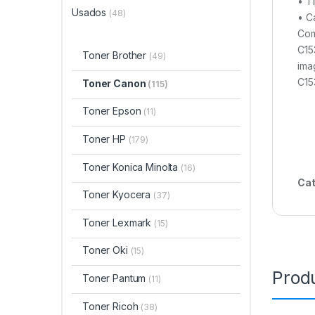
• T
Usados
(48)
• C
Com
C15
Toner Brother
(49)
ima
C15
Toner Canon
(115)
Toner Epson
(11)
Toner HP
(179)
Toner Konica Minolta
(16)
Cat
Toner Kyocera
(37)
Toner Lexmark
(15)
Toner Oki
(15)
Prod
Toner Pantum
(11)
Toner Ricoh
(38)