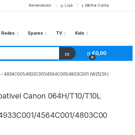
Revendedor
Loja
Minha Conta
Redes
Spares
TV
Kids
€
0,00
0
G – 4934C001/4933C001/4564C001/4803C001 (W2123X)
ativel Canon 064H/T10/T10L
4933C001/4564C001/4803C00