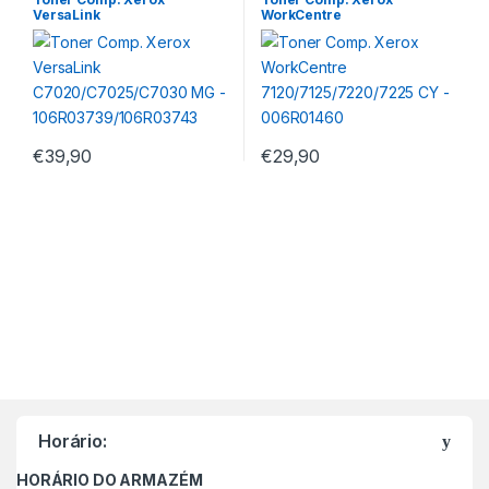
VersaLink
WorkCentre
C7020/C7025/C7030 MG –
7120/7125/7220/7225 CY –
106R03739/106R03743
006R01460
€
39,90
€
29,90
M
a
Horário:
r
HORÁRIO DO ARMAZÉM