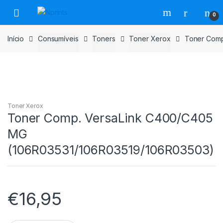
Saltar
Pular
0
para
para
navegação
o
Início
Consumíveis
Toners
Toner Xerox
Toner Comp
conteúdo
Toner Xerox
Toner Comp. VersaLink C400/C405
MG
(106R03531/106R03519/106R03503)
€
16,95