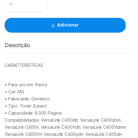
Toner
Comp.
VersaLink
C400/C405
MG
Adicionar
(106R03531/106R03519/106R03503)
quantidade
Descrição
CARACTERÍSTICAS
• Para uso em:
Xerox
• Cor: MG
• Fabricante:
Genérico
• Tipo:
Toner (Laser)
• Capacidade:
8.000 Página
Compatibilidades: VersaLink C400dn; VersaLink C400dnm;
VersaLink C400n; VersaLink C400Vdn; VersaLink C400Vdnm;
VersaLink C400Vn; VersaLink C400ydn; VersaLink C405dn;