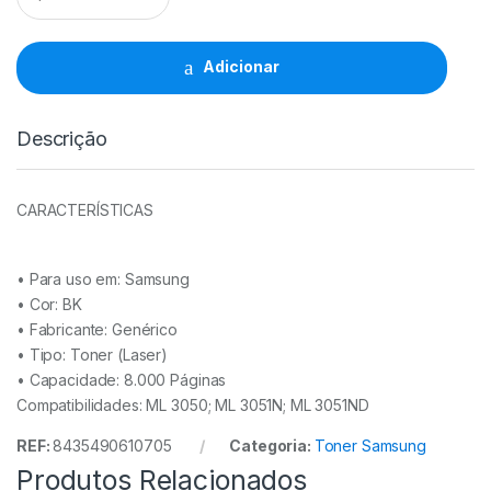
Samsung
ML3050/ML3051
-
Adicionar
ML-
D3050B
quantidade
Descrição
CARACTERÍSTICAS
• Para uso em:
Samsung
• Cor: BK
• Fabricante:
Genérico
• Tipo:
Toner (Laser)
• Capacidade:
8.000 Páginas
Compatibilidades: ML 3050; ML 3051N; ML 3051ND
REF:
8435490610705
Categoria:
Toner Samsung
Produtos Relacionados