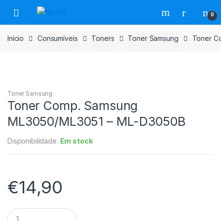
Saltar
Pular
0
para
para
navegação
o
Início
Consumíveis
Toners
Toner Samsung
Toner C
conteúdo
Toner Samsung
Toner Comp. Samsung
ML3050/ML3051 – ML-D3050B
Disponibilidade:
Em stock
€
14,90
Toner
Comp.