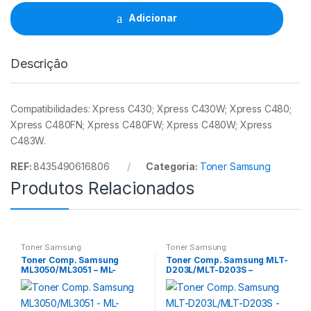
CLT-
Y404S
Adicionar
YL
quantidade
Descrição
Compatibilidades: Xpress C430; Xpress C430W; Xpress C480;
Xpress C480FN; Xpress C480FW; Xpress C480W; Xpress
C483W.
REF:
8435490616806
Categoria:
Toner Samsung
Produtos Relacionados
Toner Samsung
Toner Samsung
Toner Comp. Samsung
Toner Comp. Samsung MLT-
ML3050/ML3051 – ML-
D203L/MLT-D203S –
D3050B
SU897A/SU911A