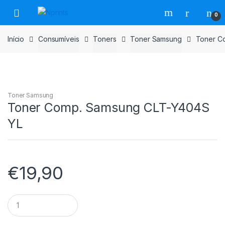
Saltar
Pular
0
para
para
navegação
o
Início
Consumíveis
Toners
Toner Samsung
Toner C
conteúdo
Toner Samsung
Toner Comp. Samsung CLT-Y404S
YL
€
19,90
Toner
Comp.
Samsung