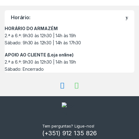
a
Horário:
r
HORÁRIO DO ARMAZÉM
c
2.ª a 6.ª: 9h30 às 12h30 | 14h às 19h
Sábado: 9h30 às 12h30 | 14h às 17h30
a
APOIO AO CLIENTE (Loja online)
s
2.ª a 6.ª: 9h30 às 12h30 | 14h às 19h
Sábado: Encerrado
C
a
r
r
o
Tem perguntas? Ligue-nos!
(+351) 912 135 826
s