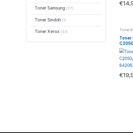
€
14,
Toner Samsung
(37)
Toner Sindoh
(1)
Toner R
Toner Xerox
(43)
Toner
C2050
84206
€
19,
M