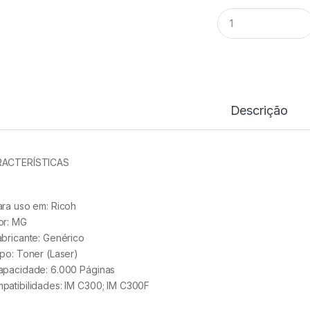
Toner
Comp.
Ricoh
IMC300
MG
-
842384
quantidade
Descrição
ACTERÍSTICAS
ara uso em:
Ricoh
or:
MG
abricante:
Genérico
ipo:
Toner (Laser)
apacidade:
6.000 Páginas
patibilidades: IM C300; IM C300F