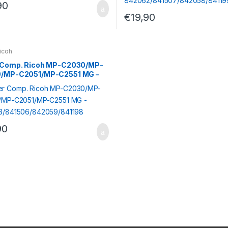
90
€
19,90
icoh
 Comp. Ricoh MP-C2030/MP-
/MP-C2051/MP-C2551 MG –
3/841506/842059/841198
90