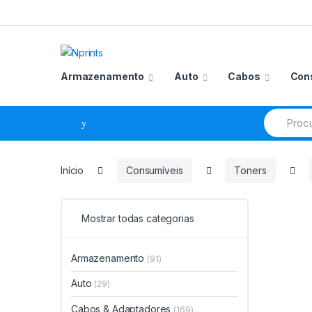
Saltar
Pular
para
para
navegação
o
conteúdo
Armazenamento
Auto
Cabos
Con
Procurar
por:
Início
Consumíveis
Toners
Mostrar todas categorias
Armazenamento
(91)
Auto
(29)
Cabos & Adaptadores
(169)