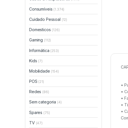
Consumíveis
(1.374)
Cuidado Pessoal
(12)
Domesticos
(126)
Gaming
(112)
Informática
(253)
Kids
(7)
CAR
Mobilidade
(154)
POS
(21)
• P
• C
Redes
(86)
• F
Sem categoria
(4)
• T
• C
Spares
(75)
Com
TV
(47)