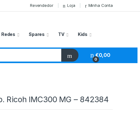
Revendedor
Loja
Minha Conta
Redes
Spares
TV
Kids
€
0,00
0
. Ricoh IMC300 MG – 842384