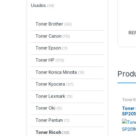
Usados
(48)
Toner Brother
(49)
REF
Toner Canon
(115)
Toner Epson
(11)
Toner HP
(179)
Prod
Toner Konica Minolta
(16)
Toner Kyocera
(37)
Toner Lexmark
(15)
Toner R
Toner Oki
Toner
(15)
SP201
P213
Toner Pantum
(11)
Toner Ricoh
(38)