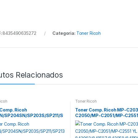
:
8435490635272
Categoria:
Toner Ricoh
utos Relacionados
icoh
Toner Ricoh
 Comp. Ricoh
Toner Comp. Ricoh MP-C20
N/SP204SN/SP203S/SP211/S
C2050/MP-C2051/MP-C2551 
842062/841507/842058/84