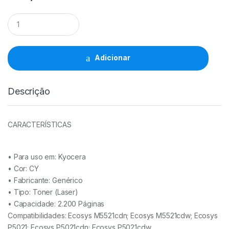
Toner
Comp.
Kyocera
TK5220/TK5230
CY
Adicionar
-
1T02R9CNL1/1T02R9CNL0/TK5220C/TK5230C
quantidade
Descrição
CARACTERÍSTICAS
• Para uso em:
Kyocera
• Cor: CY
• Fabricante:
Genérico
• Tipo:
Toner (Laser)
• Capacidade:
2.200 Páginas
Compatibilidades: Ecosys M5521cdn; Ecosys M5521cdw; Ecosys
P5021; Ecosys P5021cdn; Ecosys P5021cdw