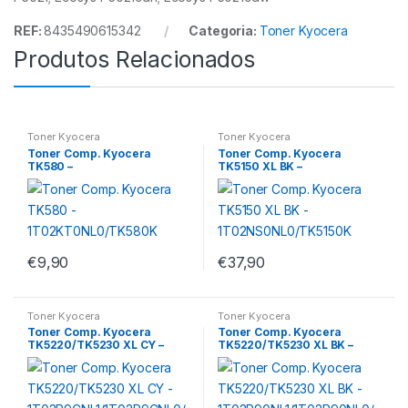
REF:
8435490615342
Categoria:
Toner Kyocera
Produtos Relacionados
Toner Kyocera
Toner Kyocera
Toner Comp. Kyocera
Toner Comp. Kyocera
TK580 –
TK5150 XL BK –
1T02KT0NL0/TK580K
1T02NS0NL0/TK5150K
€
9,90
€
37,90
Toner Kyocera
Toner Kyocera
Toner Comp. Kyocera
Toner Comp. Kyocera
TK5220/TK5230 XL CY –
TK5220/TK5230 XL BK –
1T02R9CNL1/1T02R9CNL0/T
1T02R90NL1/1T02R90NL0/T
K5220C/TK5230C
K5220K/TK5230K