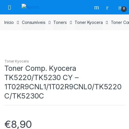
Saltar
Pular
0
para
para
navegação
o
Início
Consumíveis
Toners
Toner Kyocera
Toner Co
conteúdo
Toner Kyocera
Toner Comp. Kyocera
TK5220/TK5230 CY –
1T02R9CNL1/1T02R9CNL0/TK5220
C/TK5230C
€
8,90