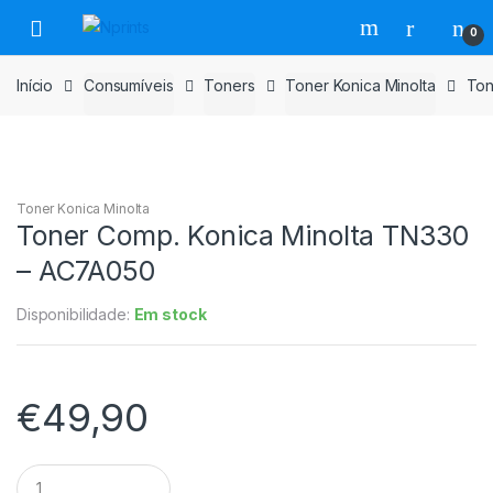
Saltar
Pular
0
para
para
navegação
o
Início
Consumíveis
Toners
Toner Konica Minolta
Ton
conteúdo
Toner Konica Minolta
Toner Comp. Konica Minolta TN330
– AC7A050
Disponibilidade:
Em stock
€
49,90
Toner
Comp.