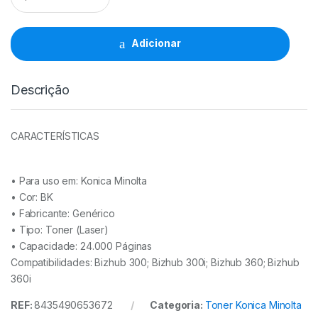
Konica
Minolta
TN330
Adicionar
-
AC7A050
quantidade
Descrição
CARACTERÍSTICAS
• Para uso em:
Konica Minolta
• Cor: BK
• Fabricante:
Genérico
• Tipo:
Toner (Laser)
• Capacidade:
24.000 Páginas
Compatibilidades: Bizhub 300; Bizhub 300i; Bizhub 360; Bizhub
360i
REF:
8435490653672
Categoria:
Toner Konica Minolta