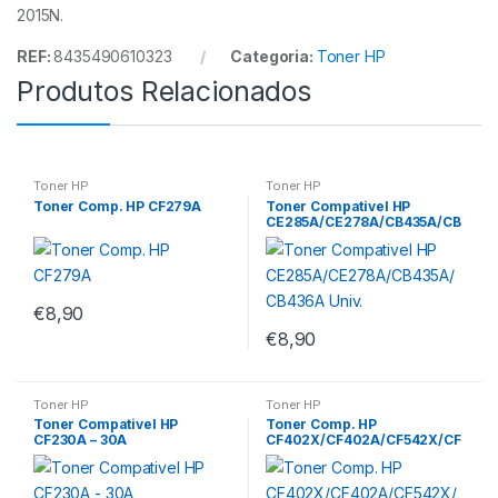
2015N.
REF:
8435490610323
Categoria:
Toner HP
Produtos Relacionados
Toner HP
Toner HP
Toner Comp. HP CF279A
Toner Compativel HP
CE285A/CE278A/CB435A/CB
436A Univ.
€
8,90
€
8,90
Toner HP
Toner HP
Toner Compativel HP
Toner Comp. HP
CF230A – 30A
CF402X/CF402A/CF542X/CF
542A YL –
201X/201A/203X/203A