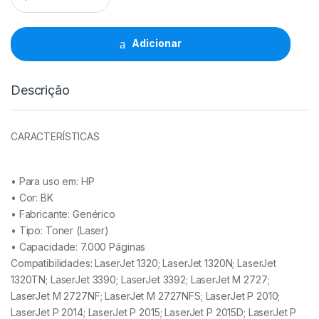
HP
Q7553X/Q5949X
-
Adicionar
53X/49X
quantidade
Descrição
CARACTERÍSTICAS
• Para uso em:
HP
• Cor: BK
• Fabricante:
Genérico
• Tipo:
Toner (Laser)
• Capacidade:
7.000 Páginas
Compatibilidades: LaserJet 1320; LaserJet 1320N; LaserJet
1320TN; LaserJet 3390; LaserJet 3392; LaserJet M 2727;
LaserJet M 2727NF; LaserJet M 2727NFS; LaserJet P 2010;
LaserJet P 2014; LaserJet P 2015; LaserJet P 2015D; LaserJet P