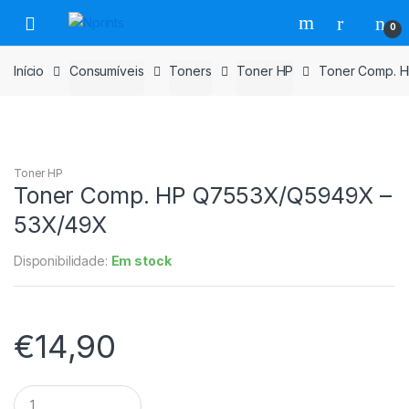
Saltar
Pular
0
para
para
navegação
o
Início
Consumíveis
Toners
Toner HP
Toner Comp. 
conteúdo
Toner HP
Toner Comp. HP Q7553X/Q5949X –
53X/49X
Disponibilidade:
Em stock
€
14,90
Toner
Comp.