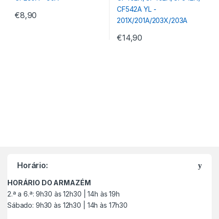
€
8,90
€
14,90
M
a
Horário:
r
HORÁRIO DO ARMAZÉM
c
2.ª a 6.ª: 9h30 às 12h30 | 14h às 19h
Sábado: 9h30 às 12h30 | 14h às 17h30
a