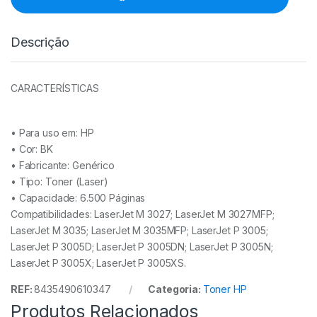
Descrição
CARACTERÍSTICAS
• Para uso em:
HP
• Cor: BK
• Fabricante:
Genérico
• Tipo:
Toner (Laser)
• Capacidade: 6
.500 Páginas
Compatibilidades: LaserJet M 3027; LaserJet M 3027MFP;
LaserJet M 3035; LaserJet M 3035MFP; LaserJet P 3005;
LaserJet P 3005D; LaserJet P 3005DN; LaserJet P 3005N;
LaserJet P 3005X; LaserJet P 3005XS.
REF:
8435490610347
Categoria:
Toner HP
Produtos Relacionados