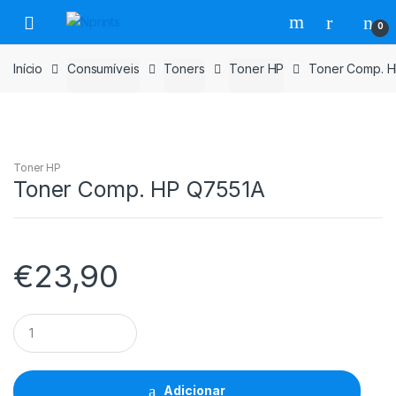
Saltar
Pular
0
para
para
navegação
o
Início
Consumíveis
Toners
Toner HP
Toner Comp. 
conteúdo
Toner HP
Toner Comp. HP Q7551A
€
23,90
Toner
Comp.
HP
Q7551A
quantidade
Adicionar