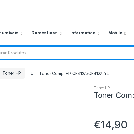
sumíveis
Domésticos
Informática
Mobile
Toner HP
Toner Comp. HP CF412A/CF412X YL
Toner HP
Toner Com
€
14,90