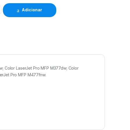
Adicionar
nw; Color LaserJet Pro MFP M377dw; Color
serJet Pro MFP M477fnw.