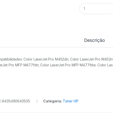
Toner
Comp.
HP
CF412A/CF412X
YL
quantidade
Descrição
patibilidades: Color LaserJet Pro M452dn; Color LaserJet Pro M452
erJet Pro MFP M477fdn; Color LaserJet Pro MFP M477fdw; Color La
:
8435490643505
Categoria:
Toner HP