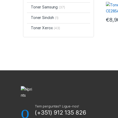
Univ.
Toner Samsung
(37)
Toner Sindoh
(1)
€
8,9
Toner Xerox
(43)
M
a
r
c
a
Tem perguntas? Ligue-nos!
(+351) 912 135 826