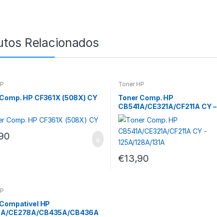
utos Relacionados
HP
Toner HP
 Comp. HP CF361X (508X) CY
Toner Comp. HP
CB541A/CE321A/CF211A CY –
125A/128A/131A
90
€
13,90
HP
 Compativel HP
5A/CE278A/CB435A/CB436A