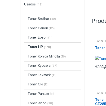
Usados
(48)
Toner Brother
(49)
Prod
Toner Canon
(115)
Toner Epson
(11)
Toner 
Toner HP
(179)
Toner
Toner Konica Minolta
(16)
Toner Kyocera
€
24,
(37)
Toner Lexmark
(15)
Toner Oki
(15)
Toner 
Toner Pantum
(11)
Toner
Toner Ricoh
(38)
CE28