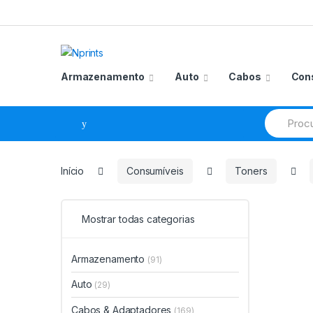
Saltar
Pular
para
para
navegação
o
conteúdo
Armazenamento
Auto
Cabos
Con
Procurar
por:
Início
Consumíveis
Toners
Mostrar todas categorias
Armazenamento
(91)
Auto
(29)
Cabos & Adaptadores
(169)