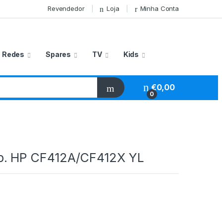
Revendedor
Loja
Minha Conta
Redes
Spares
TV
Kids
€
0,00
0
p. HP CF412A/CF412X YL