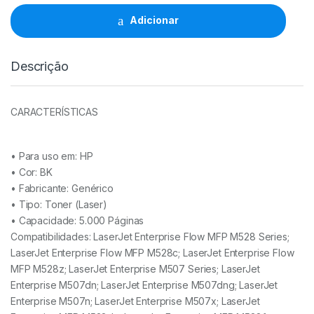
CF289A
-
Adicionar
89A
quantidade
Descrição
CARACTERÍSTICAS
• Para uso em:
HP
• Cor: BK
• Fabricante:
Genérico
• Tipo:
Toner (Laser)
• Capacidade:
5.000 Páginas
Compatibilidades: LaserJet Enterprise Flow MFP M528 Series;
LaserJet Enterprise Flow MFP M528c; LaserJet Enterprise Flow
MFP M528z; LaserJet Enterprise M507 Series; LaserJet
Enterprise M507dn; LaserJet Enterprise M507dng; LaserJet
Enterprise M507n; LaserJet Enterprise M507x; LaserJet