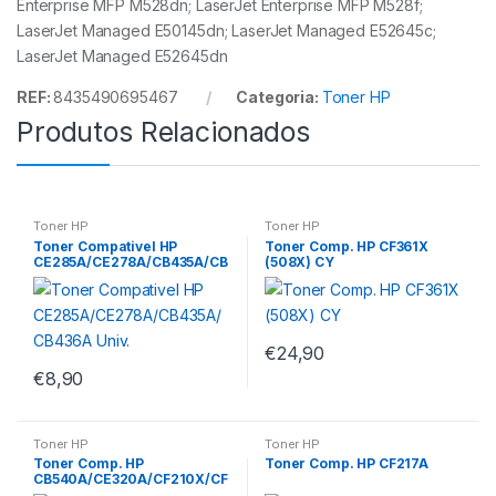
Enterprise MFP M528dn; LaserJet Enterprise MFP M528f;
LaserJet Managed E50145dn; LaserJet Managed E52645c;
LaserJet Managed E52645dn
REF:
8435490695467
Categoria:
Toner HP
Produtos Relacionados
Toner HP
Toner HP
Toner Compativel HP
Toner Comp. HP CF361X
CE285A/CE278A/CB435A/CB
(508X) CY
436A Univ.
€
24,90
€
8,90
Toner HP
Toner HP
Toner Comp. HP
Toner Comp. HP CF217A
CB540A/CE320A/CF210X/CF
210A BK –