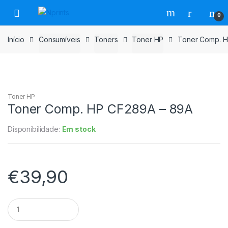
Saltar
Pular
0
para
para
navegação
o
Início
Consumíveis
Toners
Toner HP
Toner Comp. H
conteúdo
Toner HP
Toner Comp. HP CF289A – 89A
Disponibilidade:
Em stock
€
39,90
Toner
Comp.
HP