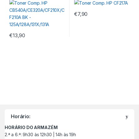
125A/128A/131X/131A
€
7,90
€
13,90
M
a
Horário:
r
HORÁRIO DO ARMAZÉM
c
2.ª a 6.ª: 9h30 às 12h30 | 14h às 19h