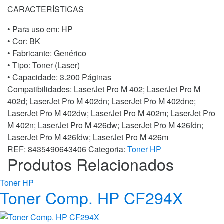
quantidade
CARACTERÍSTICAS
• Para uso em:
HP
• Cor: BK
• Fabricante:
Genérico
• Tipo:
Toner (Laser)
• Capacidade:
3.200 Páginas
Compatibilidades: LaserJet Pro M 402; LaserJet Pro M
402d; LaserJet Pro M 402dn; LaserJet Pro M 402dne;
LaserJet Pro M 402dw; LaserJet Pro M 402m; LaserJet Pro
M 402n; LaserJet Pro M 426dw; LaserJet Pro M 426fdn;
LaserJet Pro M 426fdw; LaserJet Pro M 426m
REF:
8435490643406
Categoria:
Toner HP
Produtos Relacionados
Toner HP
Toner Comp. HP CF294X