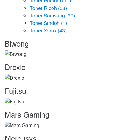
Toner Pantum
(11)
Toner Ricoh
(38)
Toner Samsung
(37)
Toner Sindoh
(1)
Toner Xerox
(43)
Marcas
Biwong
Carrossel
Droxio
Fujitsu
Mars Gaming
Mercusys