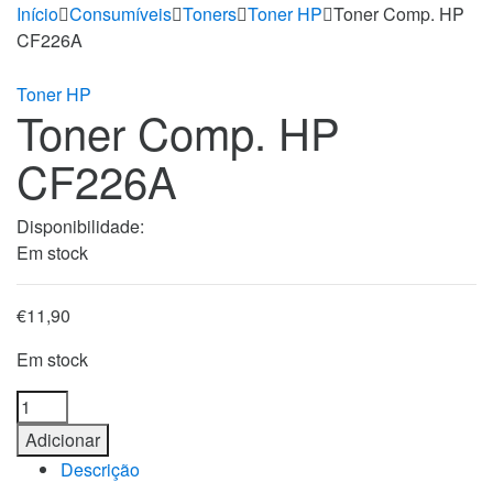
Início
Consumíveis
Toners
Toner HP
Toner Comp. HP
CF226A
Toner HP
Toner Comp. HP
CF226A
Disponibilidade:
Em stock
€
11,90
Em stock
Toner
Comp.
Adicionar
HP
Descrição
CF226A