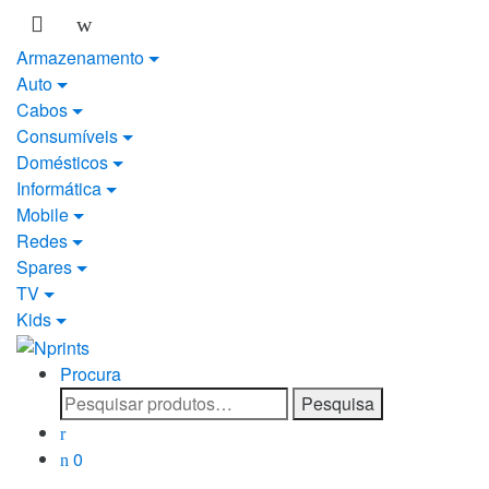
Saltar
Pular
para
para
Armazenamento
navegação
o
Auto
conteúdo
Cabos
Consumíveis
Domésticos
Informática
Mobile
Redes
Spares
TV
Kids
Procura
Pesquisar
Pesquisa
por:
0