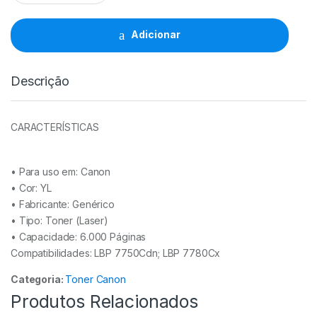
Canon
723/732
YL
Adicionar
-
2641B002/6261B002
(CE402A)
Descrição
quantidade
CARACTERÍSTICAS
• Para uso em:
Canon
• Cor: YL
• Fabricante:
Genérico
• Tipo:
Toner (Laser)
• Capacidade:
6.000 Páginas
Compatibilidades: LBP 7750Cdn; LBP 7780Cx
Categoria:
Toner Canon
Produtos Relacionados