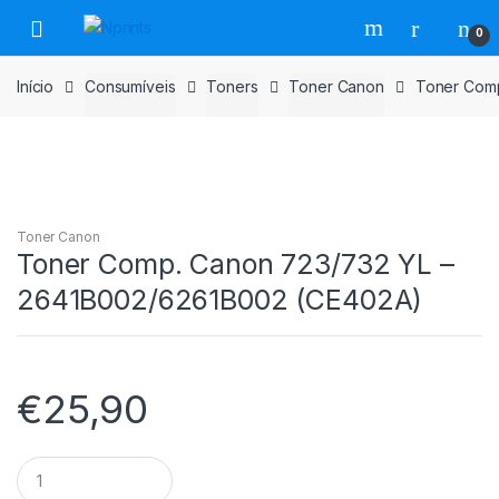
Saltar
Pular
0
para
para
navegação
o
Início
Consumíveis
Toners
Toner Canon
Toner Comp
conteúdo
Toner Canon
Toner Comp. Canon 723/732 YL –
2641B002/6261B002 (CE402A)
€
25,90
Toner
Comp.