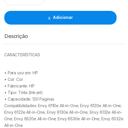
HP
308
Cor
Adicionar
-
(7FP2UE)
quantidade
Descrição
CARACTERÍSTICAS
• Para uso em:
HP
• Cor: Cor
• Fabricante:
HP
• Tipo:
Tinta (Ink-jet)
• Capacidade:
120 Paginas
Compatibilidades: Envy 6110e All-in-One; Envy 6120e All-in-One;
Envy 6122e All-in-One; Envy 6130e All-in-One; Envy 6132e All-in-
One; Envy 6520e All-in-One; Envy 6530e All-in-One; Envy 6532e
All-in-One