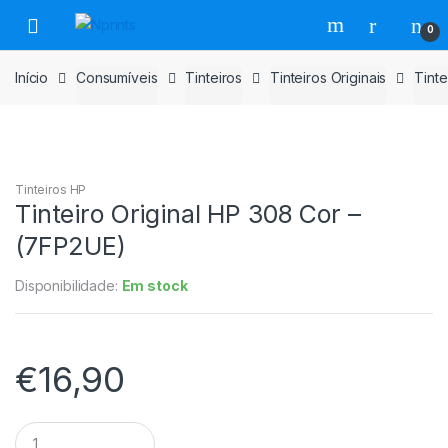
Saltar
Pular
0
para
para
navegação
o
Início
Consumíveis
Tinteiros
Tinteiros Originais
Tinte
conteúdo
Tinteiros HP
Tinteiro Original HP 308 Cor –
(7FP2UE)
Disponibilidade:
Em stock
€
16,90
Tinteiro
Original